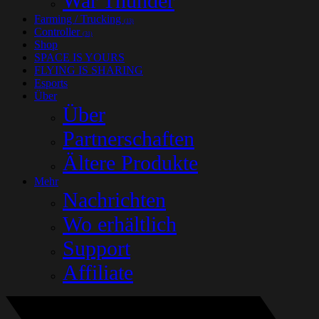
War Thunder
Farming / Trucking
(13)
Controller
(31)
Shop
SPACE IS YOURS
FLYING IS SHARING
Esports
Über
Über
Partnerschaften
Ältere Produkte
Mehr
Nachrichten
Wo erhältlich
Support
Affiliate