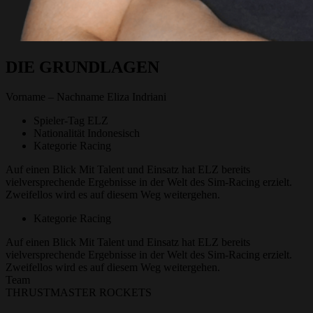
DIE GRUNDLAGEN
Vorname – Nachname
Eliza Indriani
Spieler-Tag
ELZ
Nationalität
Indonesisch
Kategorie
Racing
Auf einen Blick
Mit Talent und Einsatz hat ELZ bereits
vielversprechende Ergebnisse in der Welt des Sim-Racing erzielt.
Zweifellos wird es auf diesem Weg weitergehen.
Kategorie
Racing
Auf einen Blick
Mit Talent und Einsatz hat ELZ bereits
vielversprechende Ergebnisse in der Welt des Sim-Racing erzielt.
Zweifellos wird es auf diesem Weg weitergehen.
Team
THRUSTMASTER ROCKETS