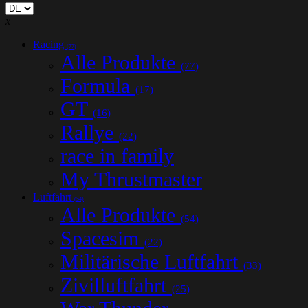
x
Racing
(77)
Alle Produkte
(77)
Formula
(17)
GT
(16)
Rallye
(22)
race in family
My Thrustmaster
Luftfahrt
(54)
Alle Produkte
(54)
Spacesim
(22)
Militärische Luftfahrt
(33)
Zivilluftfahrt
(25)