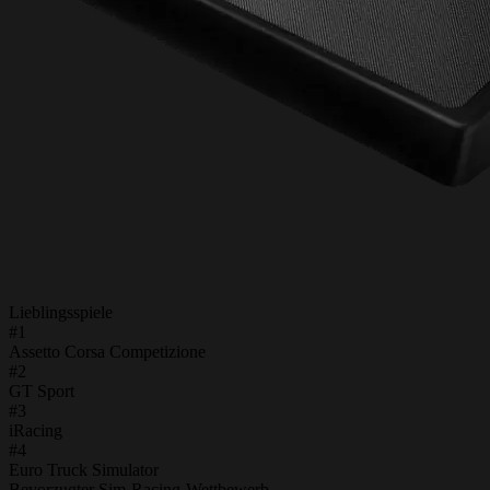
Lieblingsspiele
#1
Assetto Corsa Competizione
#2
GT Sport
#3
iRacing
#4
Euro Truck Simulator
Bevorzugter Sim-Racing-Wettbewerb