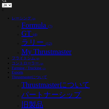
x
レーシング
(53)
Formula
(7)
GT
(4)
ラリー
(12)
My Thrustmaster
フライトシム
(45)
コントローラー
(18)
Farming / Trucking
(12)
Esports
Thrustmasterについて
Thrustmasterについて
パートナーシップ
旧製品