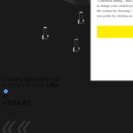
“Customize setting”, then 
to change your cookies pre
the cookies by choosing “A
you prefer by clicking on 
COCKPIT MOUNTING KIT
1. プラットフォームを選択
PC
2. 製品を選択