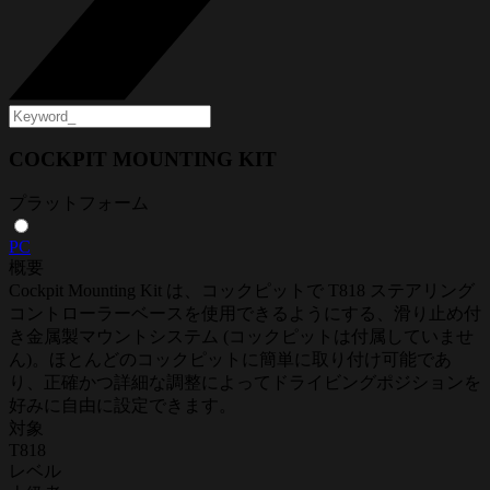
COCKPIT MOUNTING KIT
プラットフォーム
PC
概要
Cockpit Mounting Kit は、コックピットで T818 ステアリング
コントローラーベースを使用できるようにする、滑り止め付
き金属製マウントシステム (コックピットは付属していませ
ん)。ほとんどのコックピットに簡単に取り付け可能であ
り、正確かつ詳細な調整によってドライビングポジションを
好みに自由に設定できます。
対象
T818
レベル