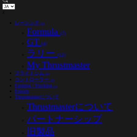
x
レーシング
(53)
Formula
(7)
GT
(4)
ラリー
(12)
My Thrustmaster
フライトシム
(45)
コントローラー
(18)
Farming / Trucking
(12)
Esports
Thrustmasterについて
Thrustmasterについて
パートナーシップ
旧製品