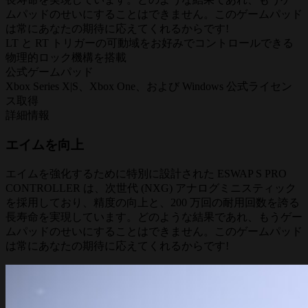
ムパッドのせいにすることはできません。このゲームパッド
は常にあなたの期待に応えてくれるからです!
LT と RT トリガーの可動域をお好みでコントロールできる
物理的ロック機構を搭載
公式ゲームパッド
Xbox Series X|S、Xbox One、および Windows 公式ライセン
ス取得
詳細情報
エイムを向上
エイムを強化するために特別に設計された ESWAP S PRO
CONTROLLER は、次世代 (NXG) アナログミニスティック
を採用しており、精度の向上と、200 万回の耐用回数を誇る
長寿命を実現しています。どのような結果であれ、もうゲー
ムパッドのせいにすることはできません。このゲームパッド
は常にあなたの期待に応えてくれるからです!