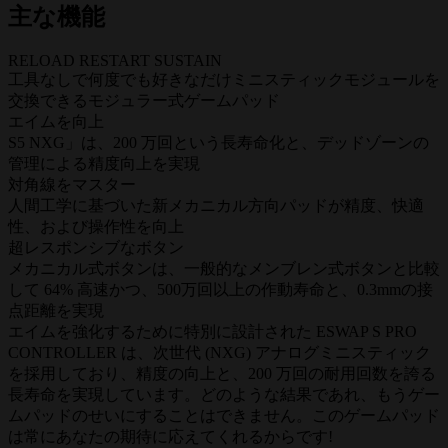
主な機能
RELOAD RESTART SUSTAIN
工具なしで何度でも好きなだけミニスティックモジュールを
交換できるモジュラー式ゲームパッド
エイムを向上
S5 NXG」は、200 万回という長寿命化と、デッドゾーンの
管理による精度向上を実現
対角線をマスター
人間工学に基づいた新メカニカル方向パッドが精度、快適
性、および操作性を向上
超レスポンシブなボタン
メカニカル式ボタンは、一般的なメンブレン式ボタンと比較
して 64% 高速かつ、500万回以上の作動寿命と、0.3mmの接
点距離を実現
エイムを強化するために特別に設計された ESWAP S PRO
CONTROLLER は、次世代 (NXG) アナログミニスティック
を採用しており、精度の向上と、200 万回の耐用回数を誇る
長寿命を実現しています。どのような結果であれ、もうゲー
ムパッドのせいにすることはできません。このゲームパッド
は常にあなたの期待に応えてくれるからです!