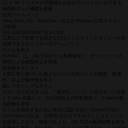
LT と RT トリガーの可動域をお好みでコントロールできる
物理的ロック機構を搭載
公式ゲームパッド
Xbox Series X|S、Xbox One、および Windows 公式ライセン
ス取得
RELOAD RESTART SUSTAIN
工具なしで何度でも好きなだけミニスティックモジュールを
交換できるモジュラー式ゲームパッド
エイムを向上
S5 NXG」は、200 万回という長寿命化と、デッドゾーンの
管理による精度向上を実現
対角線をマスター
人間工学に基づいた新メカニカル方向パッドが精度、快適
性、および操作性を向上
超レスポンシブなボタン
メカニカル式ボタンは、一般的なメンブレン式ボタンと比較
して 64% 高速かつ、500万回以上の作動寿命と、0.3mmの接
点距離を実現
エイムを強化するために特別に設計された ESWAP S PRO
CONTROLLER は、次世代 (NXG) アナログミニスティック
を採用しており、精度の向上と、200 万回の耐用回数を誇る
長寿命を実現しています。どのような結果であれ、もうゲー