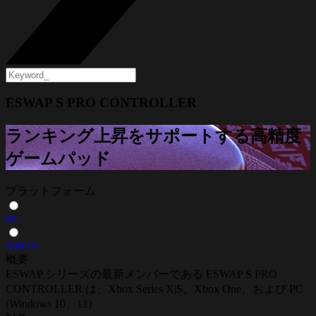
ESWAP S PRO CONTROLLER
ランキング上昇をサポートする高精度
ゲームパッド
プラットフォーム
PC
XBOX
概要
ESWAP シリーズの最新メンバーである ESWAP S PRO
CONTROLLER は、Xbox Series X|S、Xbox One、および PC
(Windows 10、11)