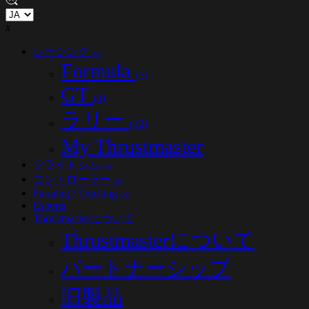
x
レーシング
(53)
Formula
(7)
GT
(4)
ラリー
(12)
My Thrustmaster
フライトシム
(45)
コントローラー
(18)
Farming / Trucking
(12)
Esports
Thrustmasterについて
Thrustmasterについて
パートナーシップ
旧製品