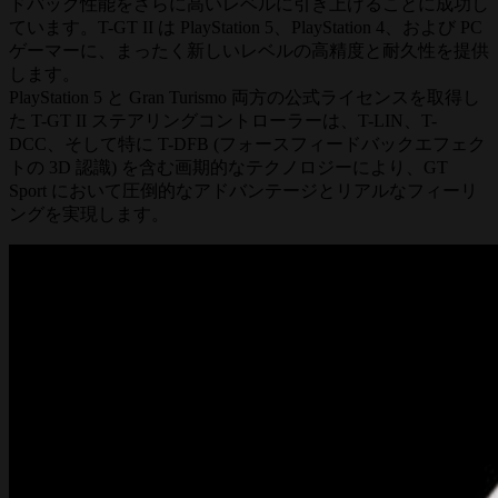
ドバック性能をさらに高いレベルに引き上げることに成功し
ています。T-GT II は PlayStation 5、PlayStation 4、および PC
ゲーマーに、まったく新しいレベルの高精度と耐久性を提供
します。
PlayStation 5 と Gran Turismo 両方の公式ライセンスを取得し
た T-GT II ステアリングコントローラーは、T-LIN、T-
DCC、そして特に T-DFB (フォースフィードバックエフェク
トの 3D 認識) を含む画期的なテクノロジーにより、GT
Sport において圧倒的なアドバンテージとリアルなフィーリ
ングを実現します。