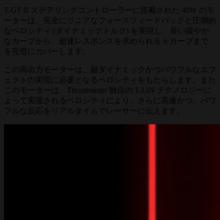
T-GT II ステアリングコントローラーに搭載された 40W のモ
ーターは、完全にリニアなフォースフィードバックと圧倒的
なベロシティ (ダイナミックトルク) を実現し、長い緩やか
なカーブから、超速レスポンスを求められる S カーブまで
を完璧にカバーします。
この高出力モーターは、超ダイナミックかつパワフルなエフ
ェクトの実現に必要となるベロシティをもたらします。また
このモーターは、Thrustmaster 独自の T-LIN テクノロジーに
よって実現されるベロシティにより、さらに高速かつ、パワ
フルな反応をリアルタイムでレーサーに伝えます。