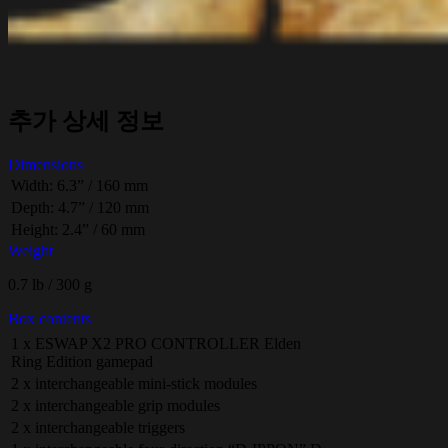
추가 상세 정보
Dimensions
Width: 6.3” / 160 mm
Depth: 4.7” / 120 mm
Height: 2.4” / 60 mm
Weight
0.7 lb / 300 g
Box contents
1 x ESWAP X2 PRO CONTROLLER Elden
Ring Edition gamepad
2 x interchangeable mini-stick modules
2 x interchangeable grip modules
2 x interchangeable triggers