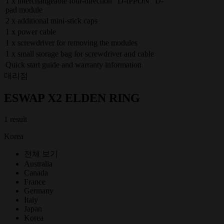
1 x interchangeable four-direction “D-IPPON” D-
pad module
2 x additional mini-stick caps
1 x power cable
1 x screwdriver for removing the modules
1 x small storage bag for screwdriver and cable
Quick start guide and warranty information
대리점
ESWAP X2 ELDEN RING
1 result
Korea
전체 보기
Australia
Canada
France
Germany
Italy
Japan
Korea