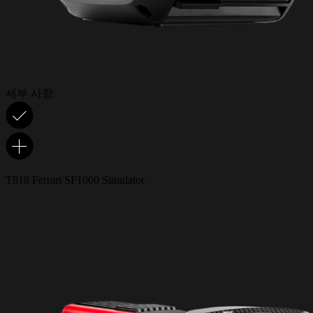
세부 사항
T818 Ferrari SF1000 Simulator