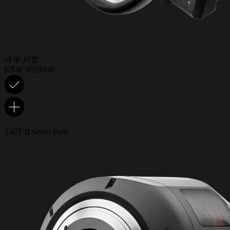
세부 사항
KRW 1029000
T-GT II Servo Base