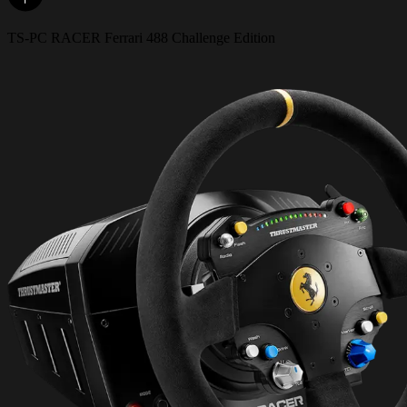
TS-PC RACER Ferrari 488 Challenge Edition