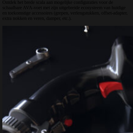
Ontdek het brede scala aan mogelijke configuraties voor de
schaalbare AVA-voet met zijn uitgebreide ecosysteem van huidige
en toekomstige accessoires (grepen, verlengstukken, offset-adapter,
extra nokken en veren, damper, etc.).