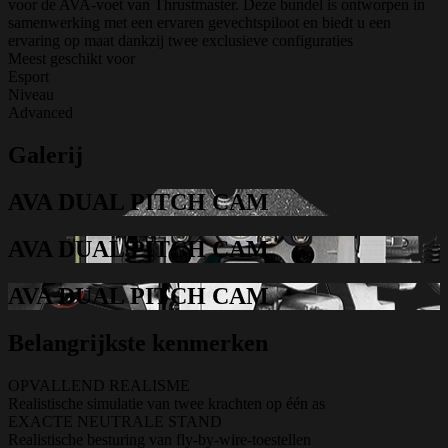
voor de AVA-voet van Thrustmaster. Deze bundel is ontworpen in
samenwerking met een ervaren gevechtspiloot en biedt u een
ervaring op maat dankzij twee exclusieve configuraties
Meest geschikt voor
Esport
Niveau
Advanced
Galerij
AVA DUAL PITCH CAM
AVA DUAL PITCH CAM
AVA DUAL PITCH CAM
Belangrijkste kenmerken
OPVALLEND REALISME
Realistische simulatie van twee krachten op één as
EXACTE NEUTRALE STAND
Realistische besturing van fly-by-wire-toestellen