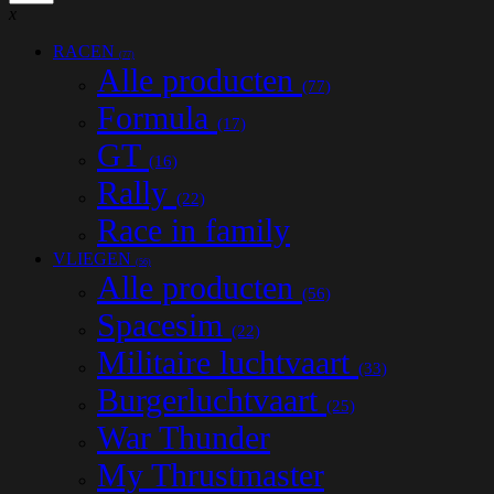
x
RACEN
(77)
Alle producten
(77)
Formula
(17)
GT
(16)
Rally
(22)
Race in family
VLIEGEN
(56)
Alle producten
(56)
Spacesim
(22)
Militaire luchtvaart
(33)
Burgerluchtvaart
(25)
War Thunder
My Thrustmaster