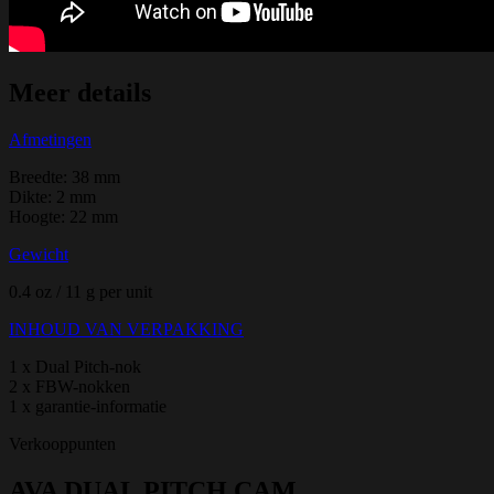
Meer details
Afmetingen
Breedte: 38 mm
Dikte: 2 mm
Hoogte: 22 mm
Gewicht
0.4 oz / 11 g per unit
INHOUD VAN VERPAKKING
1 x Dual Pitch-nok
2 x FBW-nokken
1 x garantie-informatie
Verkooppunten
AVA DUAL PITCH CAM