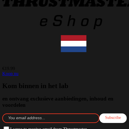
€19.99
Koop nu
Kom binnen in het lab
en ontvang exclusieve aanbiedingen, inhoud en
voordelen
Subscribe