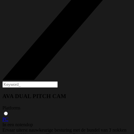
AVA DUAL PITCH CAM
Platforms
PC
In een notendop
Ervaar uiterst nauwkeurige besturing met de bundel van 3 nokken