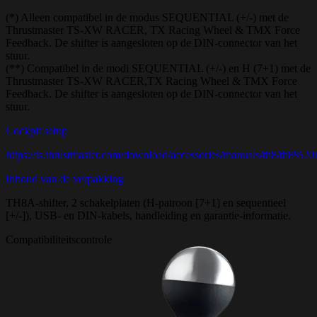
(*) Alleen compatibel in de modus SEQUENTIAL (+/-) met de
Thrustmaster TS-XW RACER, TX Racing Wheel & TMX Force
Feedback. De shifter is aangesloten op de DIN-connector van het
stuur.
(**) Compatibel in de modi SEQUENTIAL (+/-) en H (7+1) met de
Thrustmaster TS-XW RACER,TX Racing Wheel & TMX Force
Feedback. De shifter is aangesloten op de DIN-connector van het
stuur.
Cockpit setup
https://ts.thrustmaster.com/download/accessories/manuals/th8/th8%2
Inhoud van de verpakking
TH8A-shifter, 2 schakelplaten (H-patroon [7+1] en sequentieel
[+/-]), USB- en DIN-kabels, handleiding en garantie-informatie.
Compatibiliteitscontrole