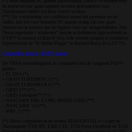
(*) Voor bepaalde PC-games (bijvoorbeeld Dirt®3™) moeten eerst
de meest recente game-updates worden geïnstalleerd voor
Thrustmaster-shifter wil deze correct werken.
(**) Ter voorkoming van conflicten tussen het racestuur en de
shifter, kan het voor bepaalde PC-games nodig zijn om: geen
functies toe te kennen aan de flippers voor op- terugschakelen. Een
“knop ingedrukt = schakelen” functie te definiëren (bijvoorbeeld in
GTR™ Evolution of Race® On). Alle vereiste plugins te installeren
(bijvoorbeeld de “H Shifter Plugin” in Richard Burns RALLY™).
Compatible games – PS3™-games
De TH8A-versnellingsbak is compatibel met de volgende PS3™-
games:
– F1 2014 (*)
– GRAN TURISMO® 5 (**)
– GRAN TURISMO ® 6 (**)
– GRID 2™ (**)
– GRID Autosport™ (**)
– NASCAR® THE GAME: INSIDE LINE (**)
– NASCAR® ’14 (**)
– WRC 5 (**)
(*) Alleen compatibel in de modus SEQUENTIAL (+/-) met de
Thrustmaster T300 RS, T300 GTE, T150 Force Feedback en T150
Ferrari Force Feedback racesturen = shifter aangesloten op de DIN-