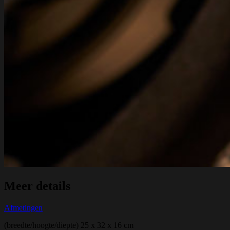
Meer details
Afmetingen
(breedte/hoogte/diepte) 25 x 32 x 16 cm