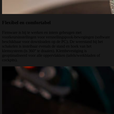
Flexibel en comfortabel
Firmware is bij te werken en intern geheugen met
voorkeursinstellingen voor versnellingspook-bewegingen (software
beschikbaar voor downloaden op de PC). De weerstand bij het
schakelen is instelbaar evenals de stand en hoek van het
klemsysteem (is 360° te draaien). Klembevestiging is
geoptimaliseerd voor alle oppervlakken (tafels/werkbladen of
cockpits).