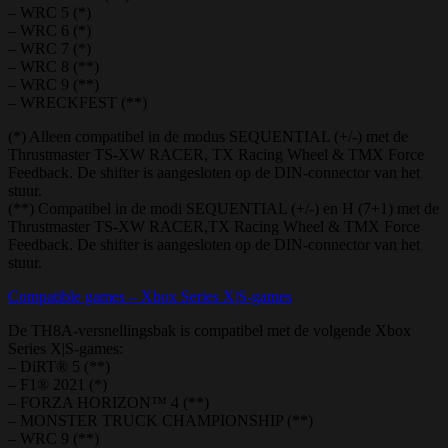
– WRC 5 (*)
– WRC 6 (*)
– WRC 7 (*)
– WRC 8 (**)
– WRC 9 (**)
– WRECKFEST (**)
(*) Alleen compatibel in de modus SEQUENTIAL (+/-) met de
Thrustmaster TS-XW RACER, TX Racing Wheel & TMX Force
Feedback. De shifter is aangesloten op de DIN-connector van het
stuur.
(**) Compatibel in de modi SEQUENTIAL (+/-) en H (7+1) met de
Thrustmaster TS-XW RACER,TX Racing Wheel & TMX Force
Feedback. De shifter is aangesloten op de DIN-connector van het
stuur.
Compatible games – Xbox Series X|S-games
De TH8A-versnellingsbak is compatibel met de volgende Xbox
Series X|S-games:
– DiRT® 5 (**)
– F1® 2021 (*)
– FORZA HORIZON™ 4 (**)
– MONSTER TRUCK CHAMPIONSHIP (**)
– WRC 9 (**)