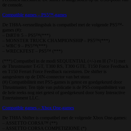
de console.
Compatible games – PS5™-games
De TH8A-versnellingsbak is compatibel met de volgende PS5™-
games (#):
– DiRT® 5 – PS5™(***)
– MONSTER TRUCK CHAMPIONSHIP – PS5™(***)
– WRC 9 – PS5™(***)
– WRECKFEST – PS5™ (***)
(***) Compatibel in de modi SEQUENTIAL (+/-) en H (7+1) met
de Thrustmaster T-GT, T300 RS, T300 GTE, T150 Force Feedback
en T150 Ferrari Force Feedback racesturen. De shifter is
aangesloten op de DIN-connector van het stuur.
(#) Compatibiliteit met PS5-games is getest en goedgekeurd door
Thrustmaster. Ten tijde van publicatie is de PS5-compatibiliteit van
de hele reeks nog niet getest of goedgekeurd door Sony Interactive
Entertainment LLC.
Compatible games – Xbox One-games
De TH8A Shifter is compatibel met de volgende Xbox One-games:
– ASSETTO CORSA™ (**)
– ASSETTO CORSA COMPETIZIONE (*)