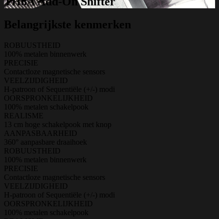
TH8A Add-On Shifter
Belangrijkste kenmerken
ROBUUSTHEID
100% metalen binnenwerk
PRECISIE
Contactloze magnetische sensors
VEELZIJDIGHEID
H-patroon of Sequentiële (+/-) modi
OORSPRONKELIJKHEID
100% metalen schakelpook
REALISME
13 cm hoge schakelpook met knop
AANPASBAARHEID
360° aanpasbare draaihoek
ROBUUSTHEID
100% metalen binnenwerk
PRECISIE
Contactloze magnetische sensors
VEELZIJDIGHEID
H-patroon of Sequentiële (+/-) modi
OORSPRONKELIJKHEID
100% metalen schakelpook