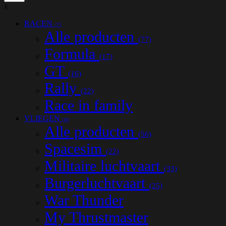
x
RACEN
(77)
Alle producten
(77)
Formula
(17)
GT
(16)
Rally
(22)
Race in family
VLIEGEN
(56)
Alle producten
(56)
Spacesim
(22)
Militaire luchtvaart
(33)
Burgerluchtvaart
(25)
War Thunder
My Thrustmaster