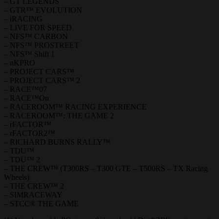
– GT LEGENDS
– GTR™ EVOLUTION
– iRACING
– LIVE FOR SPEED
– NFS™ CARBON
– NFS™ PROSTREET
– NFS™ Shift 1
– nKPRO
– PROJECT CARS™
– PROJECT CARS™ 2
– RACE™07
– RACE™On
– RACEROOM™ RACING EXPERIENCE
– RACEROOM™: THE GAME 2
– rFACTOR™
– rFACTOR2™
– RICHARD BURNS RALLY™
– TDU™
– TDU™ 2
– THE CREW™ (T300RS – T300 GTE – T500RS – TX Racing
Wheels)
– THE CREW™ 2
– SIMRACEWAY
– STCC® THE GAME