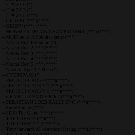
– F1® 2016 (*)
– F1® 2017 (*)
– F1® 2018 (***)
– GRAVEL (***)(****)
– GRID™ (***) (****)
– MONSTER TRUCK CHAMPIONSHIP (***) (****)
– MudRunner: A Spintires game (***)
– Nascar Heat Evolution (*)
– Nascar Heat 2 (***)(****)
– Nascar Heat 3 (***)(****)
– Nascar Heat 4 (***)(****)
– Nascar Heat 5 (***)(****)
– Need for Speed™ Heat (*)
– OVERSPASS (*)
– PROJECT CARS™(***)(****)
– PROJECT CARS™ 2 (***)(****)
– PROJECT CARS™ 3 (***)(****)
– GRAN TURISMO SPORT (***)(****)
– SEBASTIAN LOEB RALLY EVO (***)(****)
– SnowRunner (***)
– SRX: The Game (***) (****)
– THE CREW™ (**)(***)
– THE CREW™ 2 (**)(***)
– Tony Stewart’s All-American Racing (***) (****)
– TRUCK DRIVER (*)