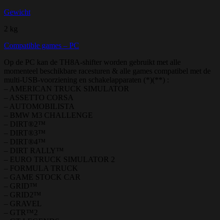
Gewicht
2 kg
Compatible games – PC
Op de PC kan de TH8A-shifter worden gebruikt met alle
momenteel beschikbare racesturen & alle games compatibel met de
multi-USB-voorziening en schakelapparaten (*)(**) :
– AMERICAN TRUCK SIMULATOR
– ASSETTO CORSA
– AUTOMOBILISTA
– BMW M3 CHALLENGE
– DIRT®2™
– DIRT®3™
– DIRT®4™
– DIRT RALLY™
– EURO TRUCK SIMULATOR 2
– FORMULA TRUCK
– GAME STOCK CAR
– GRID™
– GRID2™
– GRAVEL
– GTR™2