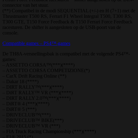
connector van het stuur.
(**) Compatibel in de modi SEQUENTIAL (+/-) en H (7+1) met de
Thrustmaster T500 RS, Ferrari F1 Wheel Integral T500, T300 RS,
T300 GTE, T150 Force Feedback & T150 Ferrari Force Feedback
racesturen. De shifter is aangesloten op de USB-poort van de
console.
Compatible games – PS4™-games
De TH8A-versnellingsbak is compatibel met de volgende PS4™-
games:
– ASSETTO CORSA™(***)(****)
– ASSETTO CORSA COMPETIZIONE(*)
– CarX Drift Racing Online (**)
– Dakar 18 (****)
– DIRT RALLY™(***)(****)
– DiRT RALLY™ VR (***)(****)
– DIRT RALLY 2.0™(***)(****)
– DiRT® 4 (***)(****)
– DiRT® 5 (***)
– DRIVECLUB™(***)
– DRIVECLUB™ BIKE(***)
– DRIVECLUB™ VR (***)
– FIA Truck Racing Championship (***)(****)
– F1® 2015 (*)