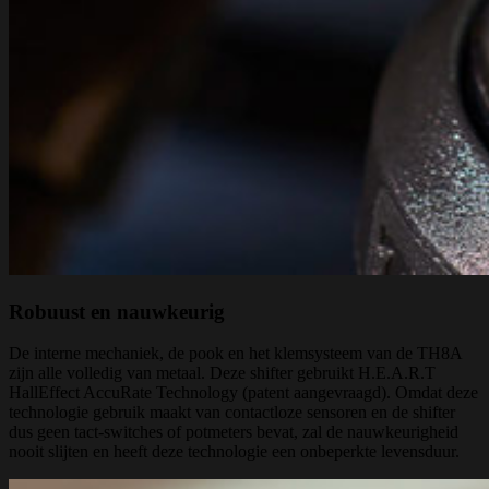
Robuust en nauwkeurig
De interne mechaniek, de pook en het klemsysteem van de TH8A
zijn alle volledig van metaal. Deze shifter gebruikt H.E.A.R.T
HallEffect AccuRate Technology (patent aangevraagd). Omdat deze
technologie gebruik maakt van contactloze sensoren en de shifter
dus geen tact-switches of potmeters bevat, zal de nauwkeurigheid
nooit slijten en heeft deze technologie een onbeperkte levensduur.