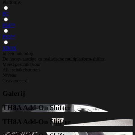
Platforms
PC
PS4™
PS5™
XBOX
In een notendop
De hoogwaardige en realistische multiplatform-shifter.
Meest geschikt voor
Alle schakelsoorten
Niveau
Geavanceerd
Galerij
TH8A Add-On Shifter
TH8A Add-On Shifter