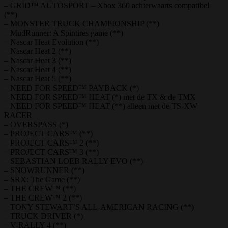
– GRID™ AUTOSPORT – Xbox 360 achterwaarts compatibel
(**)
– MONSTER TRUCK CHAMPIONSHIP (**)
– MudRunner: A Spintires game (**)
– Nascar Heat Evolution (**)
– Nascar Heat 2 (**)
– Nascar Heat 3 (**)
– Nascar Heat 4 (**)
– Nascar Heat 5 (**)
– NEED FOR SPEED™ PAYBACK (*)
– NEED FOR SPEED™ HEAT (*) met de TX & de TMX
– NEED FOR SPEED™ HEAT (**) alleen met de TS-XW
RACER
– OVERSPASS (*)
– PROJECT CARS™ (**)
– PROJECT CARS™ 2 (**)
– PROJECT CARS™ 3 (**)
– SEBASTIAN LOEB RALLY EVO (**)
– SNOWRUNNER (**)
– SRX: The Game (**)
– THE CREW™ (**)
– THE CREW™ 2 (**)
– TONY STEWART’S ALL-AMERICAN RACING (**)
– TRUCK DRIVER (*)
– V-RALLY 4 (**)