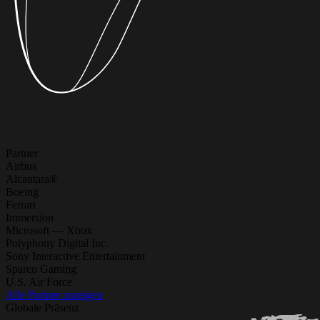
Partner
Airbus
Alcantara®
Boeing
Ferrari
Immersion
Microsoft — Xbox
Polyphony Digital Inc.
Sony Interactive Entertainment
Sparco Gaming
U.S. Air Force
Alle Partner anzeigen
Globale Präsenz