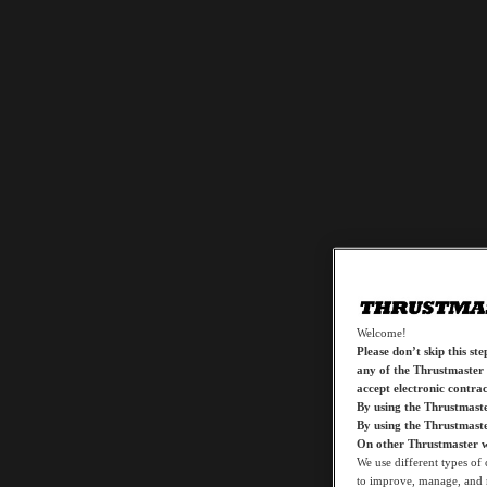
Welcome!
Please don’t skip this ste
any of the Thrustmaster 
accept electronic contra
By using the Thrustmaste
By using the Thrustmast
On other Thrustmaster w
We use different types of 
to improve, manage, and m