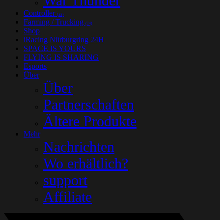
War Thunder
Controller
(33)
Farming / Trucking
(14)
Shop
iRacing Nürburgring 24H
SPACE IS YOURS
FLYING IS SHARING
Esports
Über
Über
Partnerschaften
Ältere Produkte
Mehr
Nachrichten
Wo erhältlich?
support
Affiliate