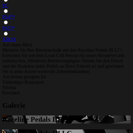
PC
PS4™
PS5™
XBOX
Auf einen Blick
Meistern Sie Ihre Bremstechnik mit den Raceline Pedals III LC!
Erreichen Sie mit dem Load Cell-Sensor ein neues Rennlevel mit
realistischen, effektiven Bremsvorgängen. Passen Sie den Druck
und die Reaktion jedes Pedals an Ihren Fahrstil an und gewinnen
Sie in jeder Kurve wertvolle Zehntelsekunden!
Am besten geeignet für
Vielseitiger Rennsport
Niveau
Erweitert
Galerie
Raceline Pedals III LC