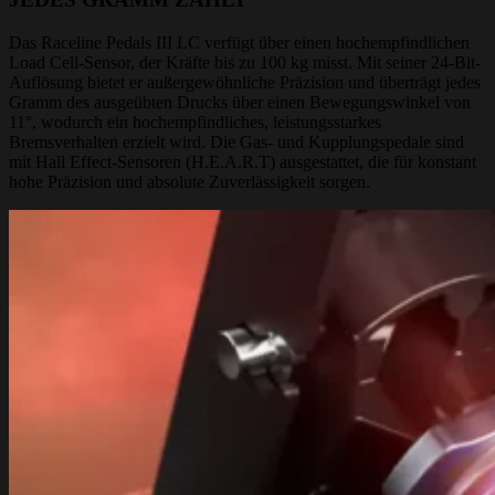
Das Raceline Pedals III LC verfügt über einen hochempfindlichen
Load Cell-Sensor, der Kräfte bis zu 100 kg misst. Mit seiner 24-Bit-
Auflösung bietet er außergewöhnliche Präzision und überträgt jedes
Gramm des ausgeübten Drucks über einen Bewegungswinkel von
11°, wodurch ein hochempfindliches, leistungsstarkes
Bremsverhalten erzielt wird. Die Gas- und Kupplungspedale sind
mit Hall Effect-Sensoren (H.E.A.R.T) ausgestattet, die für konstant
hohe Präzision und absolute Zuverlässigkeit sorgen.