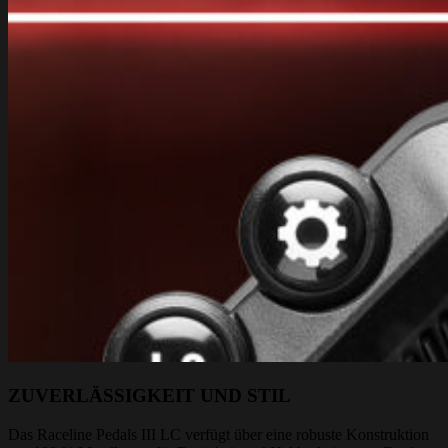
ZUVERLÄSSIGKEIT UND STIL
Das Raceline Pedals III LC verfügt über eine robuste Konstruktion