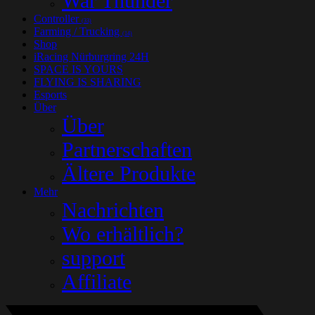
War Thunder
Controller
(33)
Farming / Trucking
(14)
Shop
iRacing Nürburgring 24H
SPACE IS YOURS
FLYING IS SHARING
Esports
Über
Über
Partnerschaften
Ältere Produkte
Mehr
Nachrichten
Wo erhältlich?
support
Affiliate