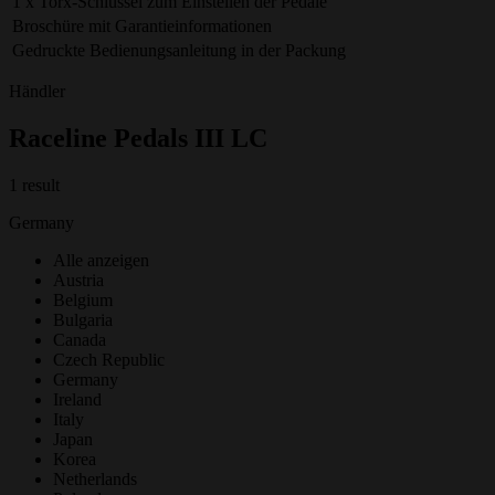
1 x Torx-Schlüssel zum Einstellen der Pedale
Broschüre mit Garantieinformationen
Gedruckte Bedienungsanleitung in der Packung
Händler
Raceline Pedals III LC
1 result
Germany
Alle anzeigen
Austria
Belgium
Bulgaria
Canada
Czech Republic
Germany
Ireland
Italy
Japan
Korea
Netherlands