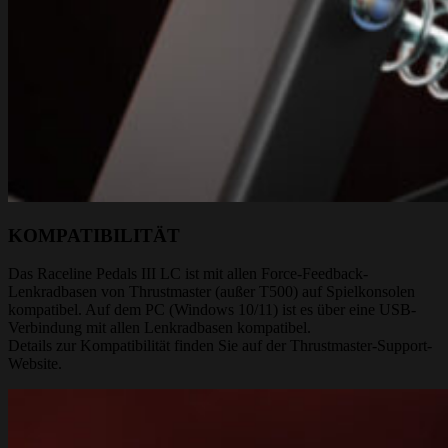
KOMPATIBILITÄT
Das Raceline Pedals III LC ist mit allen Force-Feedback-
Lenkradbasen von Thrustmaster (außer T500) auf Spielkonsolen
kompatibel. Auf dem PC (Windows 10/11) ist es über eine USB-
Verbindung mit allen Lenkradbasen kompatibel.
Details zur Kompatibilität finden Sie auf der Thrustmaster-Support-
Website.