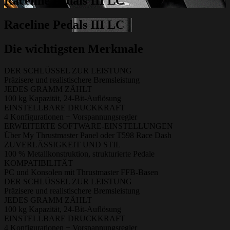
Raceline Pedals III LC
Raceline Pedals III LC
Die wichtigsten Merkmale
DER SCHLÜSSEL ZUR LEISTUNG
Präzisere und realistischere Bremsleistung
JEDES GRAMM ZÄHLT
100 kg Kapazität, 24-Bit-Auflösung
EINSTELLBARE DRUCKKRAFT
4 Konfigurationen + Vorspannungsregler
ERWEITERTE SOFTWARE-EINSTELLUNGEN
Über My Thrustmaster Panel oder T598 Race Dash
ZUVERLÄSSIGKEIT UND STIL
100 % Metallkonstruktion, strukturierte Pedale
KOMPATIBILITÄT
PC und Konsolen mit Thrustmaster FFB-Basen
DER SCHLÜSSEL ZUR LEISTUNG
Präzisere und realistischere Bremsleistung
JEDES GRAMM ZÄHLT
100 kg Kapazität, 24-Bit-Auflösung
EINSTELLBARE DRUCKKRAFT
4 Konfigurationen + Vorspannungsregler