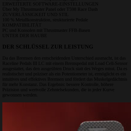
ERWEITERTE SOFTWARE-EINSTELLUNGEN
Über My Thrustmaster Panel oder T598 Race Dash
ZUVERLÄSSIGKEIT UND STIL
100 % Metallkonstruktion, strukturierte Pedale
KOMPATIBILITÄT
PC und Konsolen mit Thrustmaster FFB-Basen
UNTER DER HAUBE
DER SCHLÜSSEL ZUR LEISTUNG
Da das Bremsen den entscheidenden Unterschied ausmacht, ist das
Raceline Pedals III LC mit einem Bremspedal mit Load Cell-Sensor
ausgestattet, das den ausgeübten Druck statt des Weges misst. Da es
realistischer und präziser als ein Potentiometer ist, ermöglicht es ein
intuitives und effektives Bremsen und fördert das Muskelgedächtnis
für mehr Konstanz. Das Ergebnis: bessere Kontrolle, höhere
Präzision und wertvolle Zehntelsekunden, die in jeder Kurve
gewonnen werden.