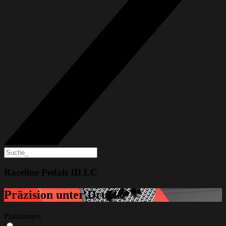
Raceline Pedals III LC
Präzision unter Druck.
Plattformen