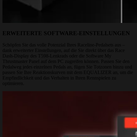
ERWEITERTE SOFTWARE-EINSTELLUNGEN
Schöpfen Sie das volle Potenzial Ihres Raceline-Pedalsets aus –
dank erweiterter Einstellungen, auf die Sie direkt über das Race
Dash-Display des T598-Lenkrads oder die Software My
Thrustmaster Panel auf dem PC zugreifen können. Passen Sie den
Pedalweg jedes einzelnen Pedals an, fügen Sie Totzonen hinzu und
passen Sie Ihre Reaktionskurven mit dem EQUALIZER an, um die
Empfindlichkeit und das Verhalten in Ihren Rennspielen zu
optimieren.