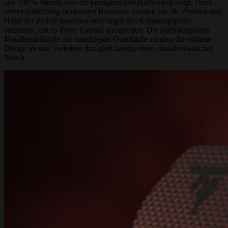
aus 100 % Metall, was für Festigkeit und Haltbarkeit sorgt. Dank
seiner vollständig modularen Bauweise können Sie die Position und
Höhe der Pedale anpassen oder sogar das Kupplungspedal
entfernen, um es Ihrem Fahrstil anzupassen. Die anthrazitgrauen
Metallpedalköpfe mit rutschfester Oberfläche runden das robuste
Design ab und verleihen ihm gleichzeitig einen charakteristischen
Touch.