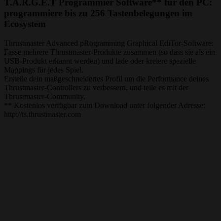
T.A.R.G.E.T Programmier Software** für den PC:
programmiere bis zu 256 Tastenbelegungen im
Ecosystem
Thrustmaster Advanced pRogramming Graphical EdiTor-Software:
Fasse mehrere Thrustmaster-Produkte zusammen (so dass sie als ein
USB-Produkt erkannt werden) und lade oder kreiere spezielle
Mappings für jedes Spiel.
Erstelle dein maßgeschneidertes Profil um die Performance deines
Thrustmaster-Controllers zu verbessern, und teile es mit der
Thrustmaster-Community.
** Kostenlos verfügbar zum Download unter folgender Adresse:
http://ts.thrustmaster.com