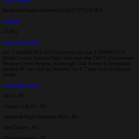
(lunghezza/larghezza/altezza) (cm) 27.2*22.9*26.4
Gewicht
2 100 g
Verpackungsinhalt
Der T.16000M FCS HOTAS besteht aus dem T.16000M FCS
(Flight Control System) Flight-Stick und dem TWCS (Thrustmaster
Weapon Control System) Schubregler. Das System ist kompatibel
mit dem PC via USB für Windows 10, 8, 7 und Vista (32-bit und
64-bit).
Kompatible Spiele
-DCS – PC
-Xplane 11 & 12 – PC
-Microsoft Flight Simulator 2020 – PC
-Star Citizen – PC
-Elite Dangerous – PC