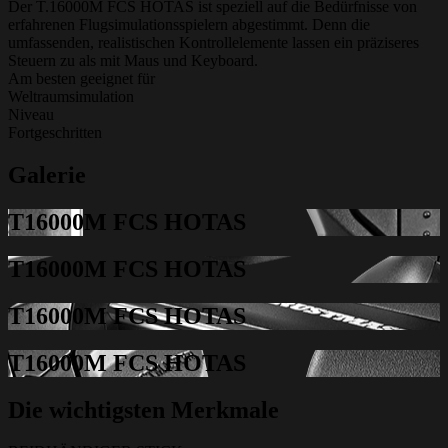
Der T.16000M FCS HOTAS ist speziell auf die Bedürfnisse von
erfahrenen Flugsimulationsspielern abgestimmt. Denn die
umfassenden, realistischen Kontrollelemente lassen ein präziseres
Steuern zu als mit Maus und Keyboard.
Am besten geeignet für
Weltraumsimulation
Niveau
Fortgeschritten
Galerie
T16000M FCS HOTAS
T16000M FCS HOTAS
T16000M FCS HOTAS
T16000M FCS HOTAS
Die wichtigsten Merkmale