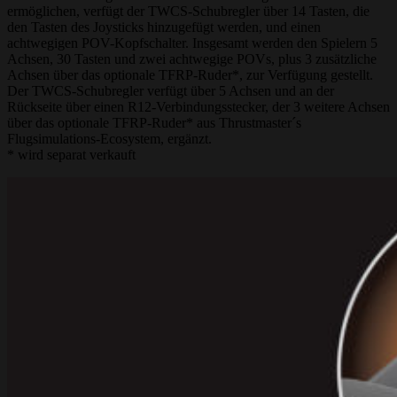
ermöglichen, verfügt der TWCS-Schubregler über 14 Tasten, die
den Tasten des Joysticks hinzugefügt werden, und einen
achtwegigen POV-Kopfschalter. Insgesamt werden den Spielern 5
Achsen, 30 Tasten und zwei achtwegige POVs, plus 3 zusätzliche
Achsen über das optionale TFRP-Ruder*, zur Verfügung gestellt.
Der TWCS-Schubregler verfügt über 5 Achsen und an der
Rückseite über einen R12-Verbindungsstecker, der 3 weitere Achsen
über das optionale TFRP-Ruder* aus Thrustmaster´s
Flugsimulations-Ecosystem, ergänzt.
* wird separat verkauft