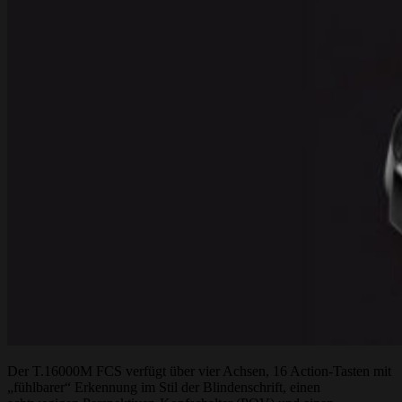
Der T.16000M FCS verfügt über vier Achsen, 16 Action-Tasten mit
„fühlbarer“ Erkennung im Stil der Blindenschrift, einen