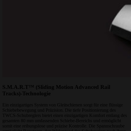
S.M.A.R.T™ (Sliding Motion Advanced Rail
Tracks)-Technologie
Ein einzigartiges System von Gleitschienen sorgt für eine flüssige
Schiebebewegung und Präzision. Die tiefe Positionierung des
TWCS-Schubreglers bietet einen einzigartigen Komfort entlang des
gesamten 80 mm umfassenden Schiebe-Bereichs und ermöglicht
somit eine reibungslose und präzise Kontrolle. Die Spannschraube