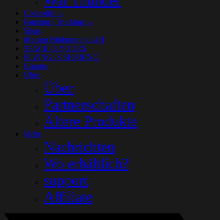
War Thunder
Controller
(33)
Farming / Trucking
(14)
Shop
iRacing Nürburgring 24H
SPACE IS YOURS
FLYING IS SHARING
Esports
Über
Über
Partnerschaften
Ältere Produkte
Mehr
Nachrichten
Wo erhältlich?
support
Affiliate