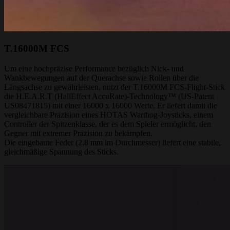
T.16000M FCS
Um eine hochpräzise Performance bezüglich Nick- und
Wankbewegungen auf der Querachse sowie Rollen über die
Längsachse zu gewährleisten, nutzt der T.16000M FCS-Flight-Stick
die H.E.A.R.T (HallEffect AccuRate)-Technology™ (US-Patent
US08471815) mit einer 16000 x 16000 Werte. Er liefert damit die
vergleichbare Präzision eines HOTAS Warthog-Joysticks, einem
Controller der Spitzenklasse, der es dem Spieler ermöglicht, den
Gegner mit extremer Präzision zu bekämpfen.
Die eingebaute Feder (2,8 mm im Durchmesser) liefert eine stabile,
gleichmäßige Spannung des Sticks.