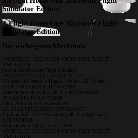
T.Flight Hotas One Microsoft Flight
Simulator Edition
T.Flight Hotas One Microsoft Flight
Simulator Edition
Die wichtigsten Merkmale
OFFIZIELLE LIZENZ FÜR MICROSOFT FLIGHT
SIMULATOR
Farben des Microsoft Flight Simulator
UMFASSENDE FLUGAUSRÜSTUNG
5 Achsen, 14 Tasten, 1 Trigger, 1 TOP-HAT-Schalter
ABNEHMBARER SCHUBHEBEL
Spielbar auf dem Schoß oder auf dem Schreibtisch
DUALES RUDER-SYSTEM
Mit Z-Achse oder Schwenkhebel
AN ALLE FLUGARTEN ANGEPASST
Ergonomischer HOTAS mit einstellbarem Widerstand
ECOSYSTEM
Kompatibel mit Thrustmaster TFRP
OFFIZIELLE LIZENZ FÜR MICROSOFT FLIGHT
SIMULATOR