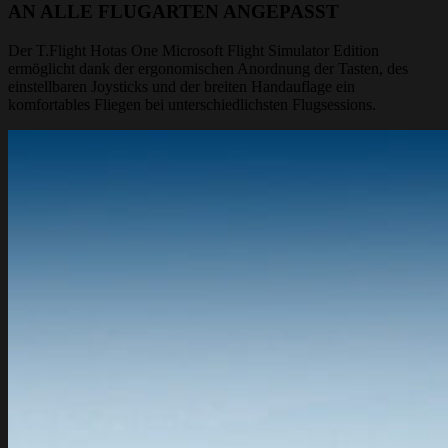
AN ALLE FLUGARTEN ANGEPASST
Der T.Flight Hotas One Microsoft Flight Simulator Edition
ermöglicht dank der ergonomischen Anordnung der Tasten, des
einstellbaren Joysticks und der breiten Handauflage ein
komfortables Fliegen bei unterschiedlichsten Flugsessions.