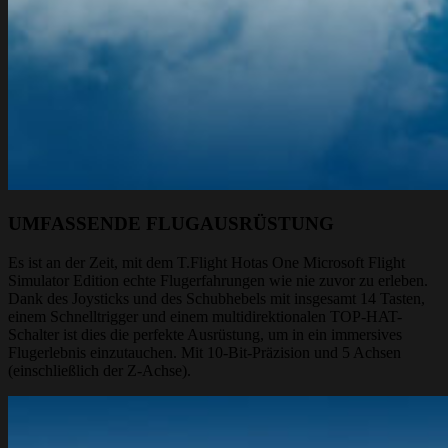
UMFASSENDE FLUGAUSRÜSTUNG
Es ist an der Zeit, mit dem T.Flight Hotas One Microsoft Flight
Simulator Edition echte Flugerfahrungen wie nie zuvor zu erleben.
Dank des Joysticks und des Schubhebels mit insgesamt 14 Tasten,
einem Schnelltrigger und einem multidirektionalen TOP-HAT-
Schalter ist dies die perfekte Ausrüstung, um in ein immersives
Flugerlebnis einzutauchen. Mit 10-Bit-Präzision und 5 Achsen
(einschließlich der Z-Achse).