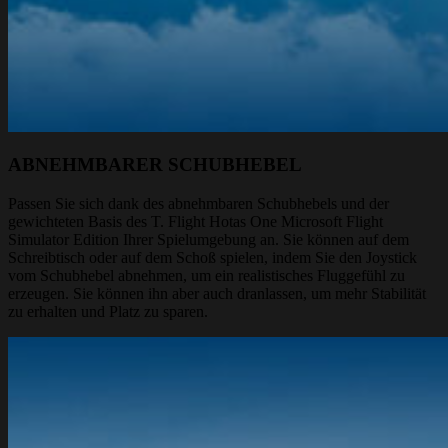
ABNEHMBARER SCHUBHEBEL
Passen Sie sich dank des abnehmbaren Schubhebels und der
gewichteten Basis des T. Flight Hotas One Microsoft Flight
Simulator Edition Ihrer Spielumgebung an. Sie können auf dem
Schreibtisch oder auf dem Schoß spielen, indem Sie den Joystick
vom Schubhebel abnehmen, um ein realistisches Fluggefühl zu
erzeugen. Sie können ihn aber auch dranlassen, um mehr Stabilität
zu erhalten und Platz zu sparen.