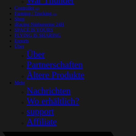
War Thunder
Controller
(33)
Farming / Trucking
(14)
Shop
iRacing Nürburgring 24H
SPACE IS YOURS
FLYING IS SHARING
Esports
Über
Über
Partnerschaften
Ältere Produkte
Mehr
Nachrichten
Wo erhältlich?
support
Affiliate