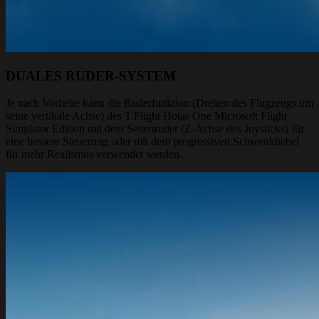
DUALES RUDER-SYSTEM
Je nach Vorliebe kann die Ruderfunktion (Drehen des Flugzeugs um
seine vertikale Achse) des T.Flight Hotas One Microsoft Flight
Simulator Edition mit dem Seitenruder (Z-Achse des Joysticks) für
eine bessere Steuerung oder mit dem progressiven Schwenkhebel
für mehr Realismus verwendet werden.