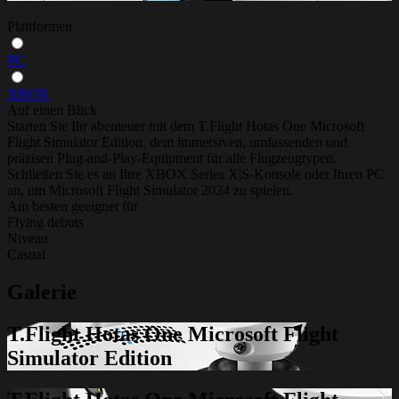
Plattformen
PC
XBOX
Auf einen Blick
Starten Sie Ihr abenteuer mit dem T.Flight Hotas One Microsoft
Flight Simulator Edition, dem immersiven, umfassenden und
präzisen Plug-and-Play-Equipment für alle Flugzeugtypen.
Schließen Sie es an Ihre XBOX Series X|S-Konsole oder Ihren PC
an, um Microsoft Flight Simulator 2024 zu spielen.
Am besten geeignet für
Flying debuts
Niveau
Casual
Galerie
T.Flight Hotas One Microsoft Flight
Simulator Edition