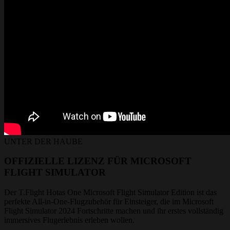
UNTER DER HAUBE
OFFIZIELLE LIZENZ FÜR MICROSOFT
FLIGHT SIMULATOR
Der T.Flight Hotas One Microsoft Flight Simulator Edition ist das
perfekte All-in-One-Flugzubehör für Einsteiger, die im Microsoft
Flight Simulator 2024 Fortschritte machen und ihr erstes vollständig
immersives Flugerlebnis erleben wollen.