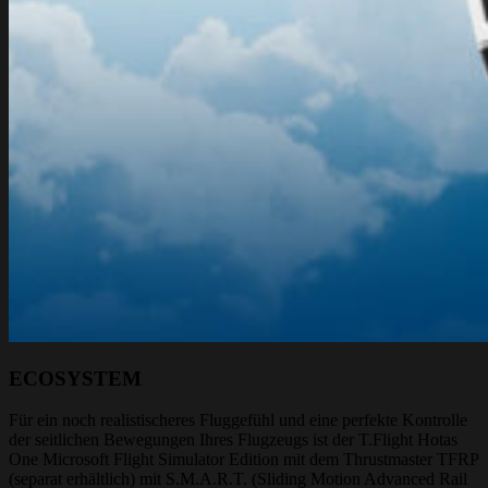
ECOSYSTEM
Für ein noch realistischeres Fluggefühl und eine perfekte Kontrolle
der seitlichen Bewegungen Ihres Flugzeugs ist der T.Flight Hotas
One Microsoft Flight Simulator Edition mit dem Thrustmaster TFRP
(separat erhältlich) mit S.M.A.R.T. (Sliding Motion Advanced Rail