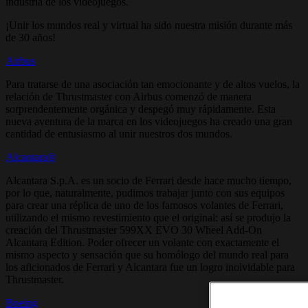
industria de los videojuegos.
¡Unir los mundos real y virtual ha sido nuestra misión durante más
de 30 años!
Airbus
Para tratarse de una asociación tan emocionante y de altos vuelos, la
relación de Thrustmaster con Airbus comenzó de manera
sorprendentemente orgánica y despegó muy rápidamente. Esta
nueva aventura de la marca en los videojuegos ha creado una gran
cantidad de entusiasmo al unir nuestros dos mundos.
Alcantara®
Alcantara S.p.A. es un socio de Ferrari desde hace mucho tiempo,
por lo que, naturalmente, pudimos trabajar junto con sus equipos
para crear una réplica de uno de los famosos volantes de Ferrari,
utilizando el mismo revestimiento que el original: así se produjo la
creación del Thrustmaster 599XX EVO 30 Wheel Add-On
Alcantara Edition. Poder ofrecer un volante con exactamente el
mismo aspecto y sensación que su homólogo del mundo real para
los aficionados de Ferrari y Alcantara fue un logro inolvidable para
Thrustmaster.
Boeing