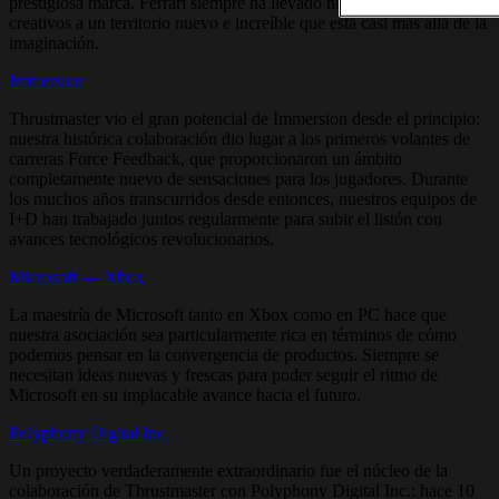
prestigiosa marca. Ferrari siempre ha llevado nuestros límites
creativos a un territorio nuevo e increíble que está casi más allá de la
imaginación.
Immersion
Thrustmaster vio el gran potencial de Immersion desde el principio:
nuestra histórica colaboración dio lugar a los primeros volantes de
carreras Force Feedback, que proporcionaron un ámbito
completamente nuevo de sensaciones para los jugadores. Durante
los muchos años transcurridos desde entonces, nuestros equipos de
I+D han trabajado juntos regularmente para subir el listón con
avances tecnológicos revolucionarios.
Microsoft — Xbox
La maestría de Microsoft tanto en Xbox como en PC hace que
nuestra asociación sea particularmente rica en términos de cómo
podemos pensar en la convergencia de productos. Siempre se
necesitan ideas nuevas y frescas para poder seguir el ritmo de
Microsoft en su implacable avance hacia el futuro.
Polyphony Digital Inc.
Un proyecto verdaderamente extraordinario fue el núcleo de la
colaboración de Thrustmaster con Polyphony Digital Inc.: hace 10