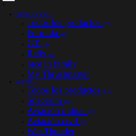
x
CONDUCCIÓN
(77)
Todos los productos
(77)
Formula
(16)
GT
(15)
Ralis
(22)
race in family
My Thrustmaster
VUELO
(54)
Todos los productos
(54)
Spacesim
(22)
Aviación militar
(33)
Aviación civil
(25)
War Thunder