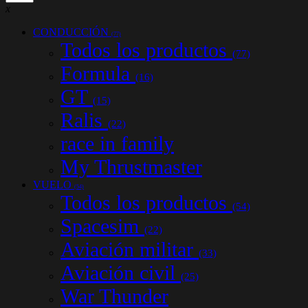
x
CONDUCCIÓN
(77)
Todos los productos
(77)
Formula
(16)
GT
(15)
Ralis
(22)
race in family
My Thrustmaster
VUELO
(54)
Todos los productos
(54)
Spacesim
(22)
Aviación militar
(33)
Aviación civil
(25)
War Thunder