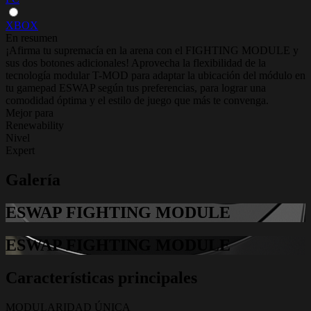
XBOX
En resumen
¡Afirma tu supremacía en la arena con el FIGHTING MODULE y
sus dos botones adicionales! Aprovecha la flexibilidad de la
tecnología modular T-MOD para adaptar la ubicación del módulo en
tu gamepad ESWAP según tus preferencias, para lograr una
comodidad óptima y el estilo de juego que más te convenga.
Mejor para
Renewability
Nivel
Expert
Galería
ESWAP FIGHTING MODULE
ESWAP FIGHTING MODULE
Características principales
MODULARIDAD ÚNICA