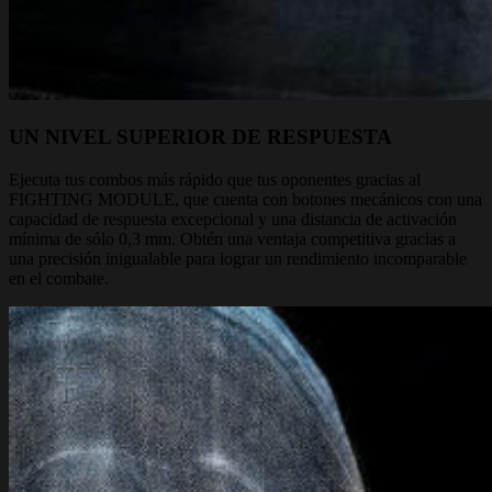
UN NIVEL SUPERIOR DE RESPUESTA
Ejecuta tus combos más rápido que tus oponentes gracias al
FIGHTING MODULE, que cuenta con botones mecánicos con una
capacidad de respuesta excepcional y una distancia de activación
mínima de sólo 0,3 mm. Obtén una ventaja competitiva gracias a
una precisión inigualable para lograr un rendimiento incomparable
en el combate.