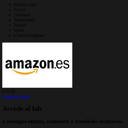
Mostrar todo
France
Germany
Netherlands
Poland
Spain
United Kingdom
€19.99
Comprar ahora
Accede al lab
y consigue ofertas, contenido y beneficios exclusivos