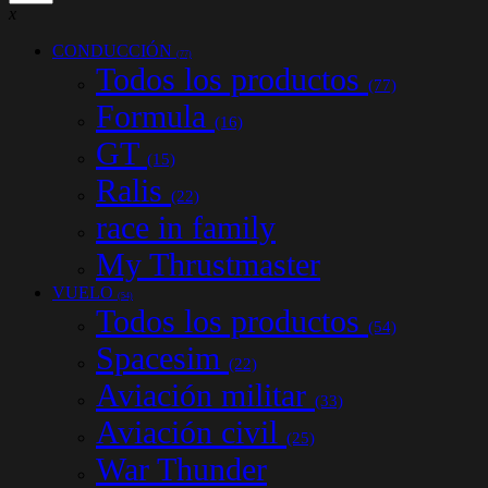
x
CONDUCCIÓN
(77)
Todos los productos
(77)
Formula
(16)
GT
(15)
Ralis
(22)
race in family
My Thrustmaster
VUELO
(54)
Todos los productos
(54)
Spacesim
(22)
Aviación militar
(33)
Aviación civil
(25)
War Thunder