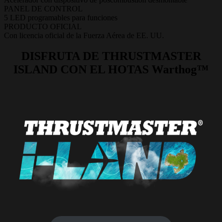
PANEL DE CONTROL
5 LED programables para funciones
PRODUCTO OFICIAL
Con licencia oficial de la Fuerza Aérea de EE. UU.
DISFRUTA DE THRUSTMASTER
ISLAND CON EL HOTAS Warthog™