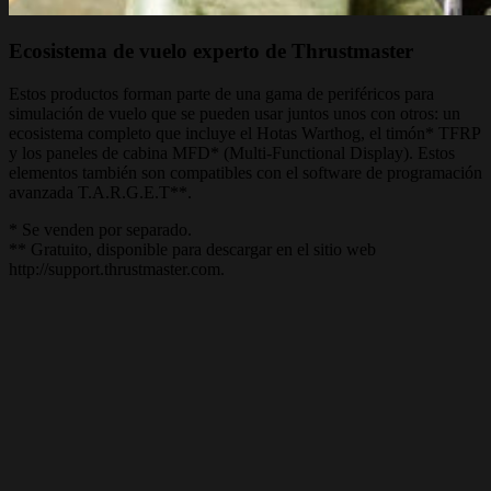
Ecosistema de vuelo experto de Thrustmaster
Estos productos forman parte de una gama de periféricos para
simulación de vuelo que se pueden usar juntos unos con otros: un
ecosistema completo que incluye el Hotas Warthog, el timón* TFRP
y los paneles de cabina MFD* (Multi-Functional Display). Estos
elementos también son compatibles con el software de programación
avanzada T.A.R.G.E.T**.
* Se venden por separado.
** Gratuito, disponible para descargar en el sitio web
http://support.thrustmaster.com.