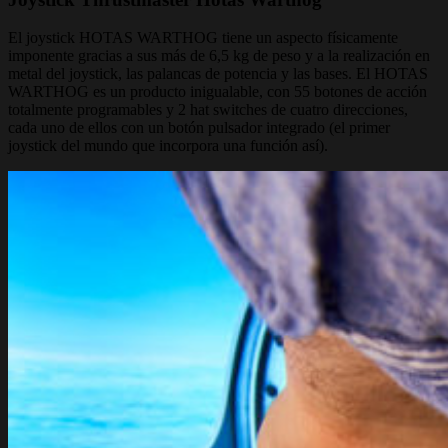
El joystick HOTAS WARTHOG tiene un aspecto físicamente
imponente gracias a sus más de 6,5 kg de peso y a la realización en
metal del joystick, las palancas de potencia y las bases. El HOTAS
WARTHOG es un producto inigualable, con 55 botones de acción
totalmente programables y 2 hat switches de cuatro direcciones,
cada uno de ellos con un botón pulsador integrado (el primer
joystick del mundo que incorpora una función así).