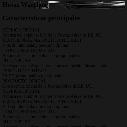
Hotas Warthog
Características principales
RÉPLICA OFICIAL
Réplica del avión A-10C de la Fuerza Aérea de EE. UU.
TECNOLOGÍA MAGNÉTICA H.E.A.R.T
Vida útil ilimitada y precisión óptima
55 BOTONES DE ACCIÓN
Botones de acción totalmente programables
PULL Y PUSH
Acelerador con dispositivo de poscombustión desmontable
PANEL DE CONTROL
5 LED programables para funciones
PRODUCTO OFICIAL
Con licencia oficial de la Fuerza Aérea de EE. UU.
RÉPLICA OFICIAL
Réplica del avión A-10C de la Fuerza Aérea de EE. UU.
TECNOLOGÍA MAGNÉTICA H.E.A.R.T
Vida útil ilimitada y precisión óptima
55 BOTONES DE ACCIÓN
Botones de acción totalmente programables
PULL Y PUSH
Acelerador con dispositivo de poscombustión desmontable