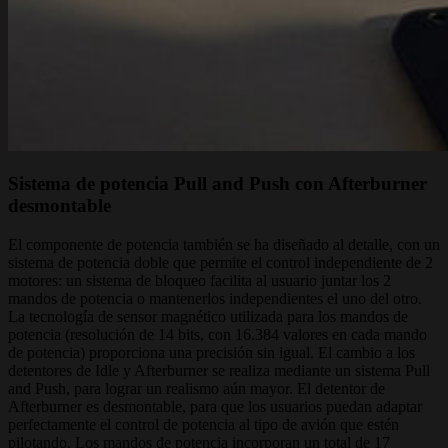
Sistema de potencia Pull and Push con Afterburner
desmontable
El componente de potencia también se ha diseñado al detalle, con un
sistema de potencia doble que permite el control independiente de 2
motores: un sistema de bloqueo facilita al usuario juntar los 2
mandos de potencia o mantenerlos independientes el uno del otro.
La tecnología de sensor magnético utilizada para los mandos de
potencia (resolución de 14 bits, con 16.384 valores en cada mando
de potencia) proporciona una precisión sin igual. El cambio a los
detentores de Idle y Afterburner se realiza mediante un sistema Pull
and Push, para lograr un realismo aún mayor. El detentor de
Afterburner es desmontable, para que los usuarios puedan adaptar
perfectamente el control de potencia al tipo de avión que estén
pilotando. Los mandos de potencia incorporan un total de 17