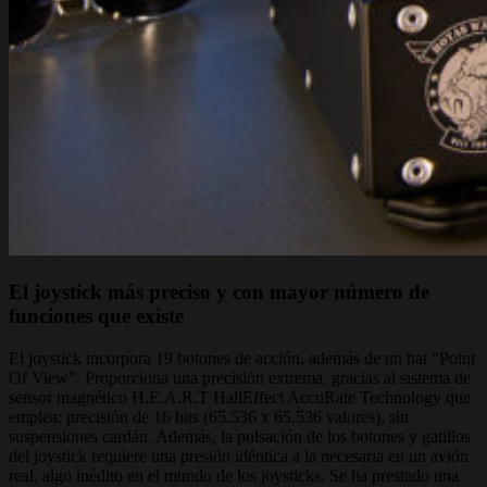
El joystick más preciso y con mayor número de
funciones que existe
El joystick incorpora 19 botones de acción, además de un hat “Point
Of View”. Proporciona una precisión extrema, gracias al sistema de
sensor magnético H.E.A.R.T HallEffect AccuRate Technology que
emplea: precisión de 16 bits (65.536 x 65.536 valores), sin
suspensiones cardán. Además, la pulsación de los botones y gatillos
del joystick requiere una presión idéntica a la necesaria en un avión
real, algo inédito en el mundo de los joysticks. Se ha prestado una