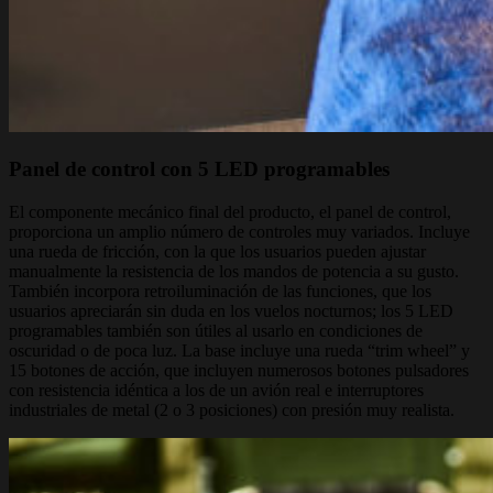
Panel de control con 5 LED programables
El componente mecánico final del producto, el panel de control,
proporciona un amplio número de controles muy variados. Incluye
una rueda de fricción, con la que los usuarios pueden ajustar
manualmente la resistencia de los mandos de potencia a su gusto.
También incorpora retroiluminación de las funciones, que los
usuarios apreciarán sin duda en los vuelos nocturnos; los 5 LED
programables también son útiles al usarlo en condiciones de
oscuridad o de poca luz. La base incluye una rueda “trim wheel” y
15 botones de acción, que incluyen numerosos botones pulsadores
con resistencia idéntica a los de un avión real e interruptores
industriales de metal (2 o 3 posiciones) con presión muy realista.