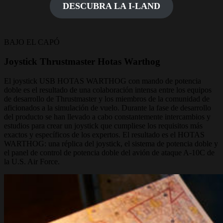
DESCUBRA LA I-LAND
BAJO EL CAPÓ
Joystick Thrustmaster Hotas Warthog
El joystick USB HOTAS WARTHOG con mando de potencia
doble es el resultado de una colaboración intensa entre los equipos
de desarrollo de Thrustmaster y los miembros de la comunidad de
aficionados a la simulación de vuelo. Durante la fase de desarrollo
del producto se han llevado a cabo constantemente intercambios y
estudios para crear un joystick que cumpliese los requisitos más
exactos y específicos de los expertos. El resultado es el HOTAS
WARTHOG: una réplica del joystick, el sistema de potencia doble y
el panel de control de potencia doble del avión de ataque A-10C de
la U.S. Air Force.