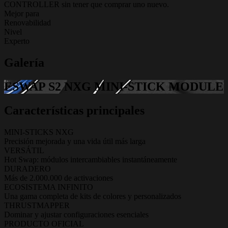
CONTROLLER sin tener que comprar uno nuevo.
Mejor para
Renovabilidad
Nivel
Experto
Galería
ESWAP S2 NXG MINI-STICK MODULE
Características principales
MINI-STICKS NXG
Precisión mejorada y una vida útil más larga
VERSÁTIL
Hot Swap: módulos intercambiables instantáneamente
DURADERO
Más de 2.000.000 de activaciones
ECOSISTEMA INFINITO
Una gama completa de kits de colores y personalizados
THRUSTMAPPER
Dominar y ajustar configuraciones esenciales
PRODUCTO OFICIAL