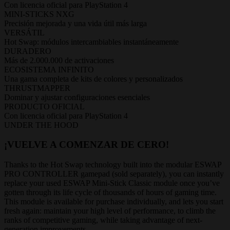
Con licencia oficial para PlayStation 4
MINI-STICKS NXG
Precisión mejorada y una vida útil más larga
VERSÁTIL
Hot Swap: módulos intercambiables instantáneamente
DURADERO
Más de 2.000.000 de activaciones
ECOSISTEMA INFINITO
Una gama completa de kits de colores y personalizados
THRUSTMAPPER
Dominar y ajustar configuraciones esenciales
PRODUCTO OFICIAL
Con licencia oficial para PlayStation 4
UNDER THE HOOD
¡VUELVE A COMENZAR DE CERO!
Thanks to the Hot Swap technology built into the modular ESWAP
PRO CONTROLLER gamepad (sold separately), you can instantly
replace your used ESWAP Mini-Stick Classic module once you’ve
gotten through its life cycle of thousands of hours of gaming time.
This module is available for purchase individually, and lets you start
fresh again: maintain your high level of performance, to climb the
ranks of competitive gaming, while taking advantage of next-
generation improvements.