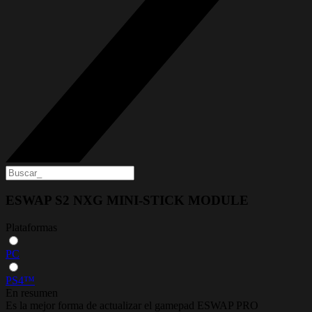
ESWAP S2 NXG MINI-STICK MODULE
Plataformas
PC
PS4™
En resumen
Es la mejor forma de actualizar el gamepad ESWAP PRO