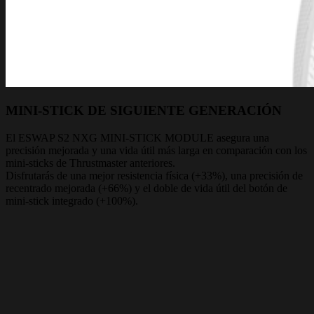
MINI-STICK DE SIGUIENTE GENERACIÓN
El ESWAP S2 NXG MINI-STICK MODULE asegura una
precisión mejorada y una vida útil más larga en comparación con los
mini-sticks de Thrustmaster anteriores.
Disfrutarás de una mejor resistencia física (+33%), una precisión de
recentrado mejorada (+66%) y el doble de vida útil del botón de
mini-stick integrado (+100%).