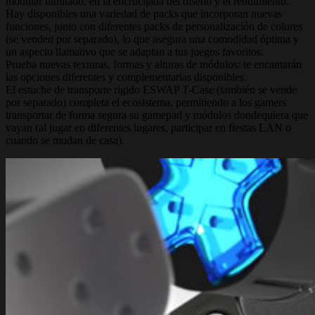
modular ilimitado, en la encrucijada del diseño y el rendimiento.
Hay disponibles una variedad de packs que incorporan nuevas
funciones, junto con diferentes packs de personalización de colores
(se venden por separado), lo que asegura una comodidad óptima y
un aspecto llamativo que se adaptan a tus juegos favoritos.
Prueba nuevas texturas, formas y alturas de módulos: te encantarán
las opciones diferentes y complementarias disponibles.
El estuche de transporte rígido ESWAP T-Case (también se vende
por separado) completa el ecosistema, permitiendo a los gamers
transportar de forma segura su gamepad y módulos dondequiera que
vayan (al jugar en diferentes lugares, participar en fiestas LAN o
cuando se mudan de casa).