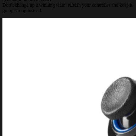
Don’t change up a winning team: refresh your controller and keep it
going strong instead.