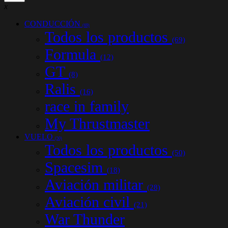
x
CONDUCCIÓN
(69)
Todos los productos
(69)
Formula
(12)
GT
(8)
Ralis
(16)
race in family
My Thrustmaster
VUELO
(50)
Todos los productos
(50)
Spacesim
(18)
Aviación militar
(28)
Aviación civil
(21)
War Thunder