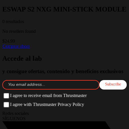
ESWAP S2 NXG MINI-STICK MODULE
0 resultados
No resellers found
$24.99
Comprar ahora
Accede al lab
y consigue ofertas, contenido y beneficios exclusivos
Subscribe
I agree to receive email from Thrustmaster
I agree with Thrustmaster Privacy Policy
Redes sociales
SÍGUENOS