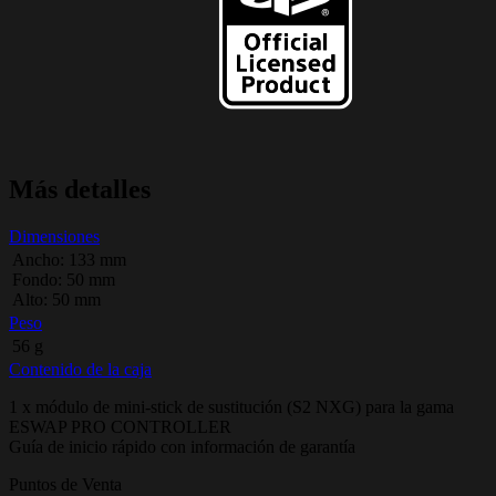
Más detalles
Dimensiones
Ancho: 133 mm
Fondo: 50 mm
Alto: 50 mm
Peso
56 g
Contenido de la caja
1 x módulo de mini-stick de sustitución (S2 NXG) para la gama
ESWAP PRO CONTROLLER
Guía de inicio rápido con información de garantía
Puntos de Venta