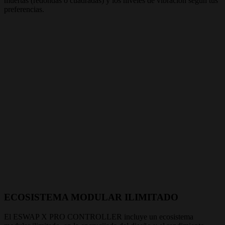
muertas (redondas o cuadradas) y los niveles de vibración según tus
preferencias.
ECOSISTEMA MODULAR ILIMITADO
El ESWAP X PRO CONTROLLER incluye un ecosistema