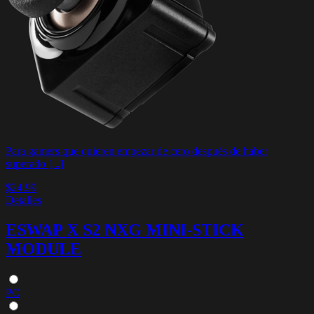
Para gamers que quieren empezar de cero después de haber
superado [...]
$24.99
Detalles
ESWAP X S2 NXG MINI-STICK
MODULE
PC