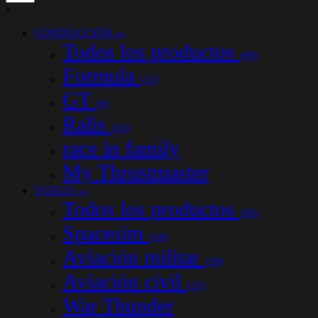
x
CONDUCCIÓN
(69)
Todos los productos
(69)
Formula
(12)
GT
(8)
Ralis
(16)
race in family
My Thrustmaster
VUELO
(50)
Todos los productos
(50)
Spacesim
(18)
Aviación militar
(28)
Aviación civil
(21)
War Thunder