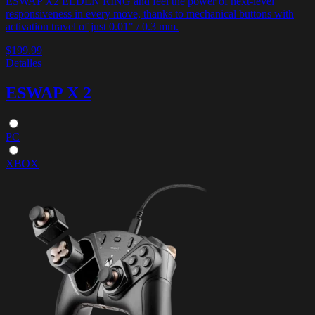
ESWAP X2 ELDEN RING and feel the power of next-level
responsiveness in every move, thanks to mechanical buttons with
activation travel of just 0.01" / 0.3 mm.
$199.99
Detalles
ESWAP X 2
PC
XBOX