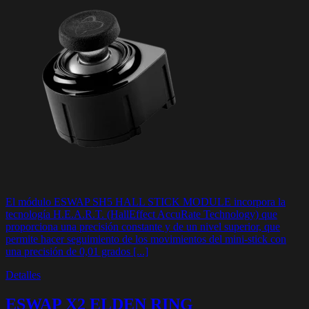
El módulo ESWAP SH5 HALL STICK MODULE incorpora la
tecnología H.E.A.R.T. (HallEffect AccuRate Technology) que
proporciona una precisión constante y de un nivel superior, que
permite hacer seguimiento de los movimientos del mini-stick con
una precisión de 0,01 grados [...]
Detalles
ESWAP X2 ELDEN RING