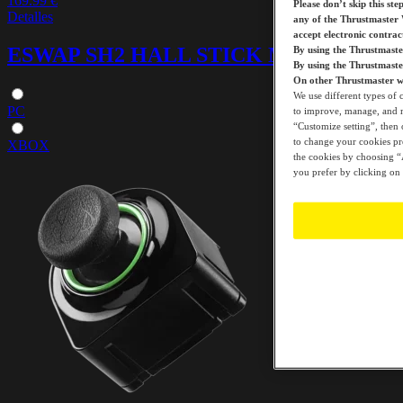
169.99 €
Please don’t skip this ste
Detalles
any of the Thrustmaster 
accept electronic contra
ESWAP SH2 HALL STICK MODULE
By using the Thrustmaste
By using the Thrustmast
On other Thrustmaster we
We use different types of 
PC
to improve, manage, and mo
“Customize setting”, then 
to change your cookies pre
XBOX
the cookies by choosing “A
you prefer by clicking on 