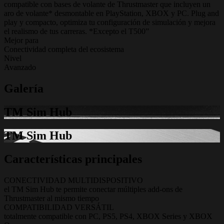
compatible con bases de volante de Thrustmaster que incluyen un
aro de volante* desmontable en PlayStation, XBOX y PC. Plug and
play y compacto, optimiza tu configuración de simulación y mejora
el realismo de tus carreras. *Excepto el T500”
Mejor para
Conectividad completa del ecosistema
Nivel
Avanzado
Galería
TM Sim Hub
TM Sim Hub
Características principales
CONECTIVIDAD MULTIDISPOSITIVO
el TM Sim Hub te permite conectar múltiples add-ons de
Thrustmaster al mismo tiempo
COMPATIBILIDAD VERSÁTIL
totalmente compatible con PC, PS5, PS4, XBOX Series y XBOX