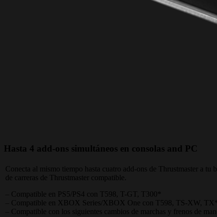
Hasta 4 add-ons simultáneos en consolas and PC
Conecta al mismo tiempo hasta cuatro add-ons de Thrustmaster a tu b
de carreras de Thrustmaster compatible.
– Compatible en PS5/PS4 con T598, T-GT, T300*
– Compatible en XBOX Series/XBOX One con T598, TS-XW, TX
– Compatible con los siguientes cambios de marchas y frenos de m