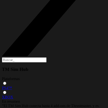
TM Sim Hub
Plataformas
PS4™
XBOX
En resumen
“El TM Sim Hub conecta hasta 4 add-ons de Thrustmaster, y es