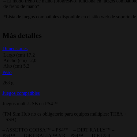
– El modo freno de mano [progresivo] funciona en juegos compatible
de freno de mano*.
*Lista de juegos compatibles disponible en el sitio web de soporte d
Más detalles
Dimensiones
Largo (cm) 17,2
Ancho (cm) 12,0
Alto (cm) 5,2
Peso
268 g
Juegos compatibles
Juegos multi-USB en PS4™
(TM Sim Hub no es obligatorio para equipos múltiples: TH8A +
TSSH)
– ASSETTO CORSA™ – PS4™ – DIRT RALLY™ –
PS4™ – DiRT RALLY™ VR – PS4™ – DiRT® 4 –