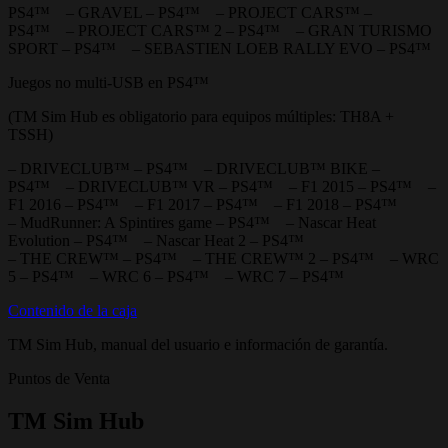
PS4™ – GRAVEL – PS4™ – PROJECT CARS™ –
PS4™ – PROJECT CARS™ 2 – PS4™ – GRAN TURISMO
SPORT – PS4™ – SEBASTIEN LOEB RALLY EVO – PS4™
Juegos no multi-USB en PS4™
(TM Sim Hub es obligatorio para equipos múltiples: TH8A +
TSSH)
– DRIVECLUB™ – PS4™ – DRIVECLUB™ BIKE –
PS4™ – DRIVECLUB™ VR – PS4™ – F1 2015 – PS4™ –
F1 2016 – PS4™ – F1 2017 – PS4™ – F1 2018 – PS4™
– MudRunner: A Spintires game – PS4™ – Nascar Heat
Evolution – PS4™ – Nascar Heat 2 – PS4™
– THE CREW™ – PS4™ – THE CREW™ 2 – PS4™ – WRC
5 – PS4™ – WRC 6 – PS4™ – WRC 7 – PS4™
Contenido de la caja
TM Sim Hub, manual del usuario e información de garantía.
Puntos de Venta
TM Sim Hub