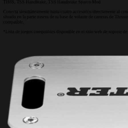
TH8S, TSS Handbrake, TSS Handbrake Sparco Mod
Conecta simultáneamente hasta cuatro accesorios directamente al co
situado en la parte trasera de tu base de volante de carreras de Thrust
compatible.
*Lista de juegos compatibles disponible en el sitio web de soporte d