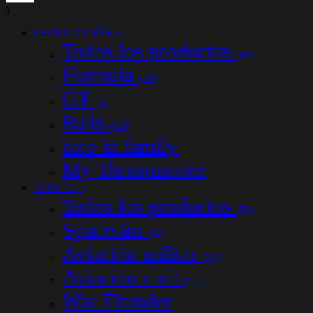
x
CONDUCCIÓN
(69)
Todos los productos
(69)
Formula
(12)
GT
(8)
Ralis
(16)
race in family
My Thrustmaster
VUELO
(51)
Todos los productos
(51)
Spacesim
(18)
Aviación militar
(29)
Aviación civil
(21)
War Thunder