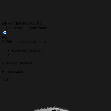
DESK MOUNTING KIT
1. Choisissez une plateforme.
PC
2. Sélectionnez vos produits.
Bases et ensembles
Bases et ensembles
Recommandé
T818