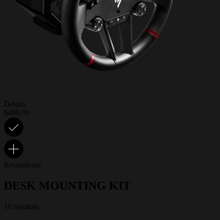
Détails
$499.99
Revendeurs
DESK MOUNTING KIT
10 résultats