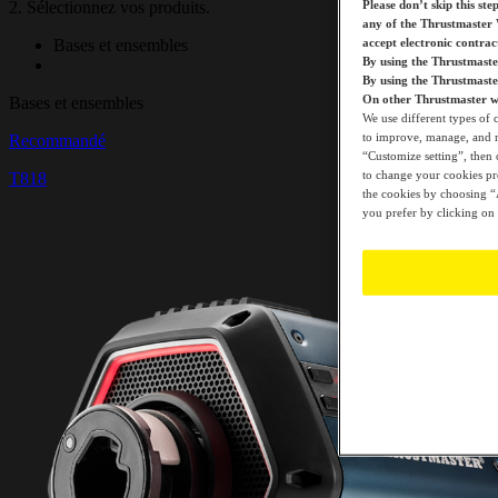
2. Sélectionnez vos produits.
Please don’t skip this ste
any of the Thrustmaster 
Bases et ensembles
accept electronic contra
By using the Thrustmaste
By using the Thrustmast
On other Thrustmaster we
Bases et ensembles
We use different types of 
to improve, manage, and mo
Recommandé
“Customize setting”, then 
to change your cookies pre
T818
the cookies by choosing “A
you prefer by clicking on 