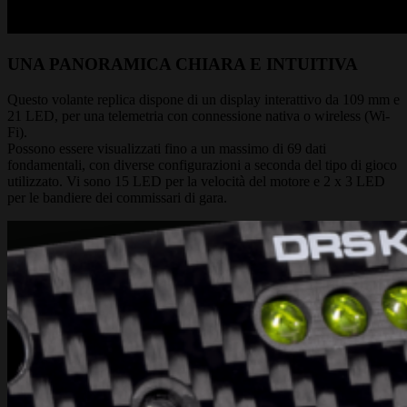
UNA PANORAMICA CHIARA E INTUITIVA
Questo volante replica dispone di un display interattivo da 109 mm e
21 LED, per una telemetria con connessione nativa o wireless (Wi-
Fi).
Possono essere visualizzati fino a un massimo di 69 dati
fondamentali, con diverse configurazioni a seconda del tipo di gioco
utilizzato. Vi sono 15 LED per la velocità del motore e 2 x 3 LED
per le bandiere dei commissari di gara.