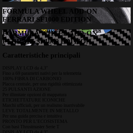
FORMULA WHEEL ADD-ON
FERRARI SF1000 EDITION
FORMULA WHEEL ADD-ON
FERRARI SF1000 EDITION
Caratteristiche principali
DISPLAY LCD da 4,3″
Fino a 69 parametri nativi per la telemetria
100% FIBRA DI CARBONIO
Placca centrale, per una rigidità ottimizzata
25 PULSANTI AZIONE
Per illimitate opzioni di mappatura
ETICHETTATURE ICONICHE
Marchi ufficiali, per un realismo inarrivabile
LEVE TOTALMENTE IN METALLO
Per una guida precisa e intuitiva
PRONTO PER L’ECOSISTEMA
Con basi Thrustmaster Serie T
DISPLAY LCD da 4,3″