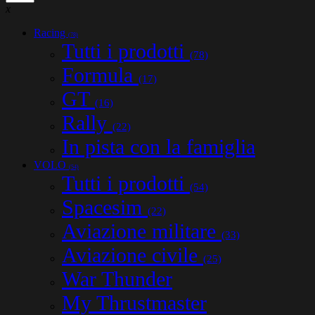
x
Racing
(78)
Tutti i prodotti
(78)
Formula
(17)
GT
(16)
Rally
(22)
In pista con la famiglia
VOLO
(54)
Tutti i prodotti
(54)
Spacesim
(22)
Aviazione militare
(33)
Aviazione civile
(25)
War Thunder
My Thrustmaster