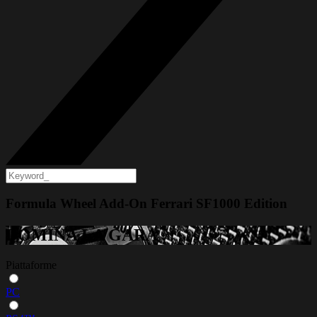
Formula Wheel Add-On Ferrari SF1000 Edition
DOMINA LA GARA
Piattaforme
PC