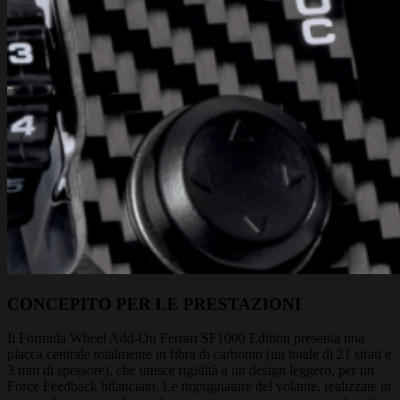
CONCEPITO PER LE PRESTAZIONI
Il Formula Wheel Add-On Ferrari SF1000 Edition presenta una
placca centrale totalmente in fibra di carbonio (un totale di 21 strati e
3 mm di spessore), che unisce rigidità a un design leggero, per un
Force Feedback bilanciato. Le impugnature del volante, realizzate in