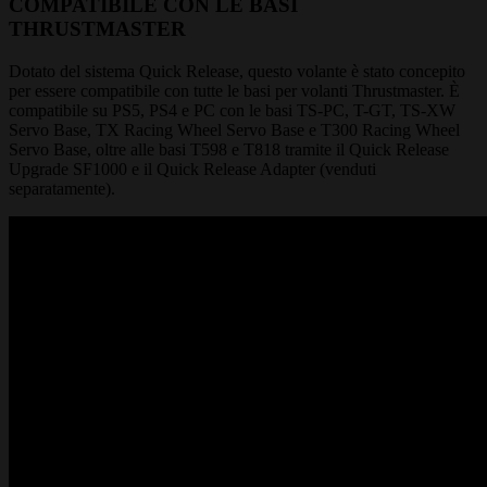
COMPATIBILE CON LE BASI
THRUSTMASTER
Dotato del sistema Quick Release, questo volante è stato concepito
per essere compatibile con tutte le basi per volanti Thrustmaster. È
compatibile su PS5, PS4 e PC con le basi TS-PC, T-GT, TS-XW
Servo Base, TX Racing Wheel Servo Base e T300 Racing Wheel
Servo Base, oltre alle basi T598 e T818 tramite il Quick Release
Upgrade SF1000 e il Quick Release Adapter (venduti
separatamente).