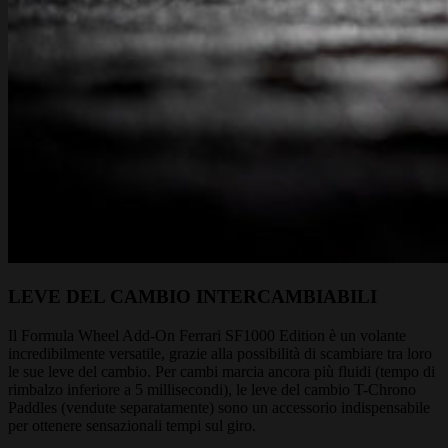
LEVE DEL CAMBIO INTERCAMBIABILI
Il Formula Wheel Add-On Ferrari SF1000 Edition è un volante
incredibilmente versatile, grazie alla possibilità di scambiare tra loro
le sue leve del cambio. Per cambi marcia ancora più fluidi (tempo di
rimbalzo inferiore a 5 millisecondi), le leve del cambio T-Chrono
Paddles (vendute separatamente) sono un accessorio indispensabile
per ottenere sensazionali tempi sul giro.