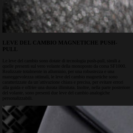
LEVE DEL CAMBIO MAGNETICHE PUSH-
PULL
Le leve del cambio sono dotate di tecnologia push-pull, simili a
quelle presenti sul vero volante della monoposto da corsa SF1000.
Realizzate totalmente in alluminio, per una robustezza e una
maneggevolezza ottimali, le leve del cambio magnetiche sono
caratterizzate da un’attivazione chiara e precisa, per evitare errori
alla guida e offrire una durata illimitata. Inoltre, nella parte posteriore
del volante, sono presenti due leve del cambio analogiche
personalizzabili.