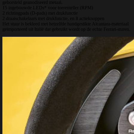
geborsteld geanodiseerd metaal.
15 ingebouwde LEDs* voor toerenteller (RPM)
2 richtingpads (D-pads) met drukfunctie
2 draaischakelaars met drukfunctie, en 8 actieknoppen
Het stuur is bekleed met hetzelfde handgestikte Alcantara-materiaal
geïmporteerd uit Italië dat gebruikt wordt op de echte Ferrari-sturen.