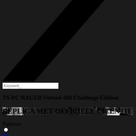
TS-PC RACER Ferrari 488 Challenge Edition
REPLICA MET OFFICIËLE LICENTIE
Platforms
PC