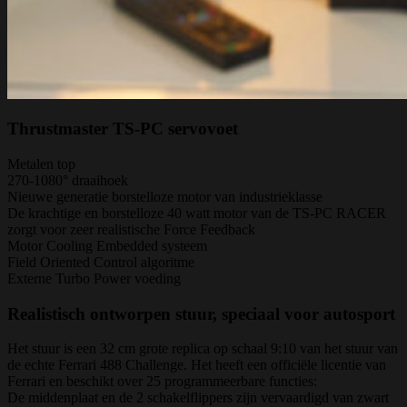
Thrustmaster TS-PC servovoet
Metalen top
270-1080° draaihoek
Nieuwe generatie borstelloze motor van industrieklasse
De krachtige en borstelloze 40 watt motor van de TS-PC RACER
zorgt voor zeer realistische Force Feedback
Motor Cooling Embedded systeem
Field Oriented Control algoritme
Externe Turbo Power voeding
Realistisch ontworpen stuur, speciaal voor autosport
Het stuur is een 32 cm grote replica op schaal 9:10 van het stuur van
de echte Ferrari 488 Challenge. Het heeft een officiële licentie van
Ferrari en beschikt over 25 programmeerbare functies:
De middenplaat en de 2 schakelflippers zijn vervaardigd van zwart