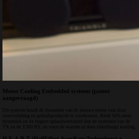
Motor Cooling Embedded systeem (patent
aangevraagd)
Dit systeem houdt de dynamiek van de nieuwe motor vast door
oververhitting en geluidsproductie te voorkomen. Biedt 50% meer
dynamiek en 4x hogere oplaadweerstand dan de systemen van de
TX en de T300 RS, en voert de warmte af door enkelfasige koeling.
H.E.A.R.T (HallEffect AccuRate Technology) +