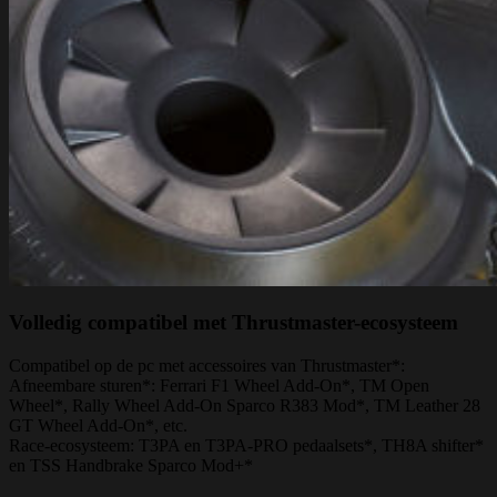
Volledig compatibel met Thrustmaster-ecosysteem
Compatibel op de pc met accessoires van Thrustmaster*:
Afneembare sturen*: Ferrari F1 Wheel Add-On*, TM Open
Wheel*, Rally Wheel Add-On Sparco R383 Mod*, TM Leather 28
GT Wheel Add-On*, etc.
Race-ecosysteem: T3PA en T3PA-PRO pedaalsets*, TH8A shifter*
en TSS Handbrake Sparco Mod+*