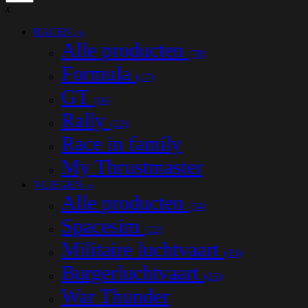
x
RACEN
(78)
Alle producten
(78)
Formula
(17)
GT
(16)
Rally
(22)
Race in family
My Thrustmaster
VLIEGEN
(54)
Alle producten
(54)
Spacesim
(22)
Militaire luchtvaart
(33)
Burgerluchtvaart
(25)
War Thunder