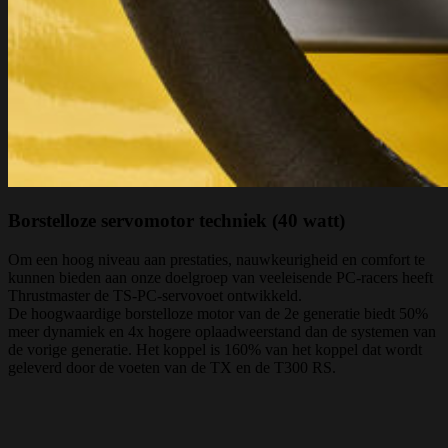
Borstelloze servomotor techniek (40 watt)
Om een hoog niveau aan prestaties, nauwkeurigheid en comfort te
kunnen bieden aan onze doelgroep van veeleisende PC-racers heeft
Thrustmaster de TS-PC-servovoet ontwikkeld.
De hoogwaardige borstelloze motor van de 2e generatie biedt 50%
meer dynamiek en 4x hogere oplaadweerstand dan de systemen van
de vorige generatie. Het koppel is 160% van het koppel dat wordt
geleverd door de voeten van de TX en de T300 RS.