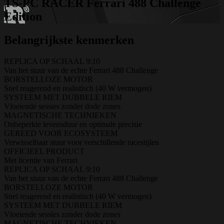
TS-PC RACER Ferrari 488 Challenge
Edition
Belangrijkste kenmerken
REPLICA OP SCHAAL 9:10
Van het stuur van de echte Ferrari 488 Challenge
BORSTELLOZE MOTOR
Snel reagerend en realistisch (40 W vermogen)
SYSTEEM MET DUBBELE RIEM
Vloeiende sessies zonder dode zones
MAGNETISCHE TECHNIEKEN
Onbeperkte levensduur en optimale precisie
GEREED VOOR ECOSYSTEEM
Verwisselbaar stuur voor verschillende racestijlen
OFFICIEEL PRODUCT
Met licentie van Ferrari
REPLICA OP SCHAAL 9:10
Van het stuur van de echte Ferrari 488 Challenge
BORSTELLOZE MOTOR
Snel reagerend en realistisch (40 W vermogen)
SYSTEEM MET DUBBELE RIEM
Vloeiende sessies zonder dode zones
MAGNETISCHE TECHNIEKEN