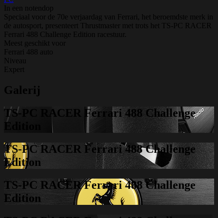
In een notendop
Speciaal voor de 70e verjaardag van Ferrari, het beroemdste merk in
de autosport, presenteert Thrustmaster met trots het TS-PC RACER
Ferrari 488 Challenge Edition racestuur.
Meest geschikt voor
Ferrari 488 auto
Niveau
Expert
Galerij
TS-PC RACER Ferrari 488 Challenge
Edition
TS-PC RACER Ferrari 488 Challenge
Edition
TS-PC RACER Ferrari 488 Challenge
Edition