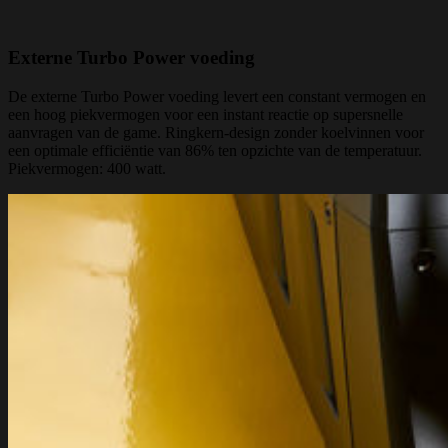
Externe Turbo Power voeding
De externe Turbo Power voeding levert een constant vermogen en
een hoog piekvermogen voor een instant reactie op supersnelle
aanvragen van de game. Ringkern-design zonder koelvinnen voor
een optimale efficiëntie van 86% ten opzichte van de temperatuur.
Piekvermogen: 400 watt.