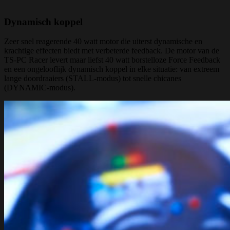
Dynamisch koppel
Zeer snel reagerende 40 watt motor die uiterst dynamische en
krachtige effecten biedt met verbeterde feedback. De motor van de
TS-PC Racer levert maar liefst 40 watt borstelloze Force Feedback
en een ongelooflijk dynamisch koppel in elke situatie: van extreem
lange doordraaiers (STALL-modus) tot snelle chicanes
(DYNAMIC-modus).