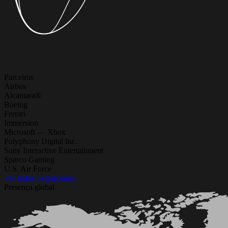
Parceiros
Airbus
Alcantara®
Boeing
Ferrari
Immersion
Microsoft — Xbox
Polyphony Digital Inc.
Sony Interactive Entertainment
Sparco Gaming
U.S. Air Force
Ver todos os parceiros
Presença global