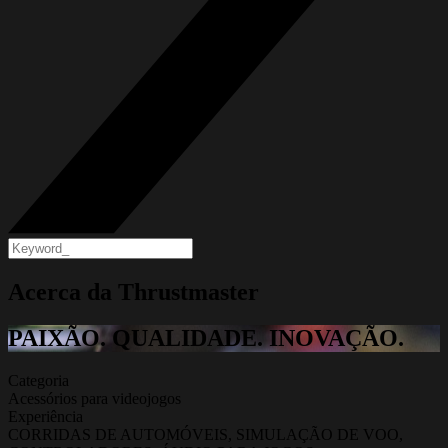
Acerca da Thrustmaster
PAIXÃO. QUALIDADE. INOVAÇÃO.
Categoria
Acessórios para videojogos
Experiência
CORRIDAS DE AUTOMÓVEIS, SIMULAÇÃO DE VOO,