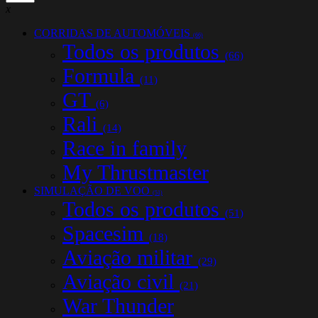
x
CORRIDAS DE AUTOMÓVEIS
(66)
Todos os produtos
(66)
Formula
(11)
GT
(6)
Rali
(14)
Race in family
My Thrustmaster
SIMULAÇÃO DE VOO
(51)
Todos os produtos
(51)
Spacesim
(18)
Aviação militar
(29)
Aviação civil
(21)
War Thunder