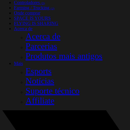
Controladores
(25)
Farming / Trucking
(12)
Onde comprar
SPACE IS YOURS
FLYING IS SHARING
Acerca de
Acerca de
Parcerias
Produtos mais antigos
Mais
Esports
Notícias
Suporte técnico
Affiliate