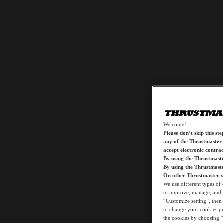
Welcome!
Please don’t skip this ste
any of the Thrustmaster 
accept electronic contra
By using the Thrustmaste
By using the Thrustmast
On other Thrustmaster w
We use different types of 
to improve, manage, and m
“Customize setting”, then 
to change your cookies pr
the cookies by choosing “A