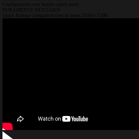
Configuráveis com função clutch assist
PURAMENTE NEXT-GEN
Quick Release compatível com as bases T818 e T598