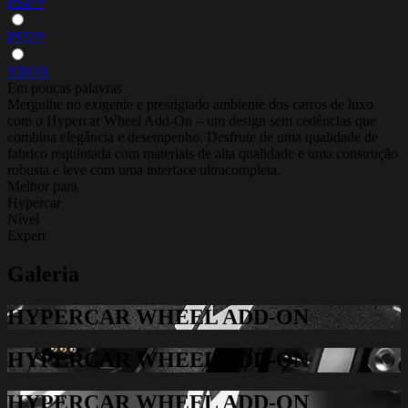
PS4™
PS5™
XBOX
Em poucas palavras
Mergulhe no exigente e prestigiado ambiente dos carros de luxo
com o Hypercar Wheel Add-On – um design sem cedências que
combina elegância e desempenho. Desfrute de uma qualidade de
fabrico requintada com materiais de alta qualidade e uma construção
robusta e leve com uma interface ultracompleta.
Melhor para
Hypercar
Nível
Expert
Galeria
HYPERCAR WHEEL ADD-ON
HYPERCAR WHEEL ADD-ON
HYPERCAR WHEEL ADD-ON