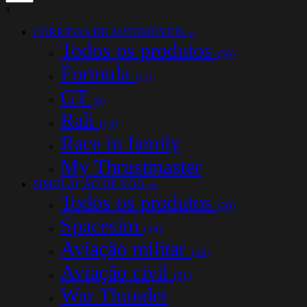
x
CORRIDAS DE AUTOMÓVEIS
(66)
Todos os produtos
(66)
Formula
(11)
GT
(6)
Rali
(14)
Race in family
My Thrustmaster
SIMULAÇÃO DE VOO
(50)
Todos os produtos
(50)
Spacesim
(18)
Aviação militar
(28)
Aviação civil
(21)
War Thunder