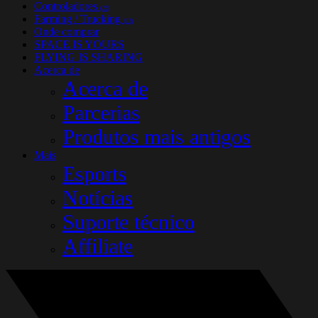
Controladores
(25)
Farming / Trucking
(12)
Onde comprar
SPACE IS YOURS
FLYING IS SHARING
Acerca de
Acerca de
Parcerias
Produtos mais antigos
Mais
Esports
Notícias
Suporte técnico
Affiliate