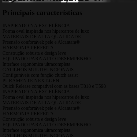
Principais características
INSPIRADO NA EXCELÊNCIA
Forma oval inspirada nos hipercarros de luxo
MATERIAIS DE ALTA QUALIDADE
Preensão confortável: pele e Alcantara®
HARMONIA PERFEITA
Construção robusta e design leve
EQUIPADO PARA ALTO DESEMPENHO
Interface ergonómica ultracompleta
GATILHOS MULTIFUNCIONAIS
Configuráveis com função clutch assist
PURAMENTE NEXT-GEN
Quick Release compatível com as bases T818 e T598
INSPIRADO NA EXCELÊNCIA
Forma oval inspirada nos hipercarros de luxo
MATERIAIS DE ALTA QUALIDADE
Preensão confortável: pele e Alcantara®
HARMONIA PERFEITA
Construção robusta e design leve
EQUIPADO PARA ALTO DESEMPENHO
Interface ergonómica ultracompleta
GATILHOS MULTIFUNCIONAIS