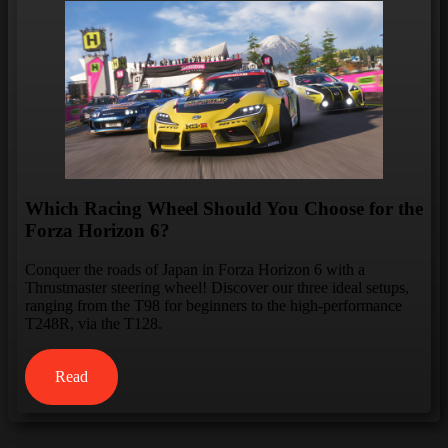
Which Racing Wheel Should You Choose for the
Forza Horizon 6?
Conquer the roads of Japan in Forza Horizon 6 with a
Thrustmaster steering wheel! Discover our three ideal setups,
ranging from the T98 for beginners to the high-performance
T248R, via the T128.
Read