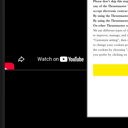
Please don’t skip this ste
any of the Thrustmaster 
accept electronic contra
By using the Thrustmaste
By using the Thrustmast
On other Thrustmaster we
We use different types of 
to improve, manage, and mo
“Customize setting”, then 
to change your cookies pre
the cookies by choosing “A
you prefer by clicking on 