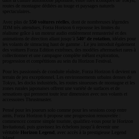
dans la culture automobile japonaise, entre rues iconiques de Tokyo,
routes de montagne dédiées au touge et paysages naturels
spectaculaires.
Avec plus de
550 voitures réelles
, dont de nombreuses légendes
JDM très attendues, Forza Horizon 6 repousse les limites du
réalisme grâce à un moteur audio entièrement remasterisé et des
animations de direction allant jusqu’à
540° de rotation
, idéales pour
les volants de simracing haut de gamme . Le jeu introduit également
des voitures Forza Edition extrêmes, des modèles aftermarket rares à
collectionner et une campagne complète mêlant exploration,
progression et compétitions au sein du Horizon Festival.
Pour les passionnés de conduite réaliste, Forza Horizon 6 devient un
terrain de jeu exceptionnel. Les environnements urbains denses de
Tokyo, les docks industriels, les routes sinueuses de montagne et les
zones rurales japonaises offrent une variété de surfaces et de
sensations qui prennent toute leur dimension avec nos volants et
accessoires Thrustmaster.
Pensé pour les joueurs solo comme pour les sessions coop entre
amis, Forza Horizon 6 propose une progression renouvelée :
commencez comme simple touriste, qualifiez‑vous pour le Horizon
Invitational, puis gravissez les échelons jusqu’à devenir une
véritable
Horizon Legend
, avec accès à la prestigieuse Legend
Island .