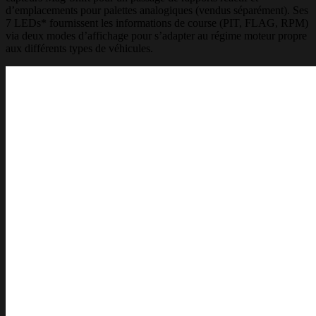
d’emplacements pour palettes analogiques (vendus séparément). Ses
7 LEDs* fournissent les informations de course (PIT, FLAG, RPM)
via deux modes d’affichage pour s’adapter au régime moteur propre
aux différents types de véhicules.