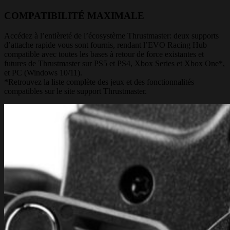
COMPATIBILITÉ MAXIMALE
Accédez à l’entièreté de l’écosystème Thrustmaster: deux supports
d’attache rapide vous sont fournis, rendant l’EVO Racing Hub
compatible avec toutes les bases à retour de force existantes et
futures de Thrustmaster sur PS5 et PS4, Xbox Series et Xbox One*,
et PC (Windows 10/11).
*Retrouvez la liste complète des jeux et des fonctionnalités
compatibles sur le site support Thrustmaster.