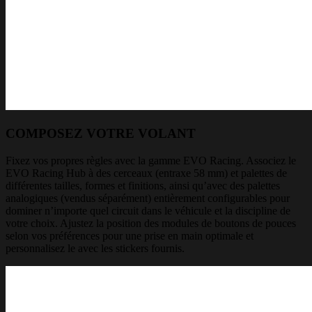
COMPOSEZ VOTRE VOLANT
Fixez vos propres règles avec la gamme EVO Racing. Associez le
EVO Racing Hub à des cerceaux (entraxe 58 mm) et palettes de
différentes tailles, formes et finitions, ainsi qu’avec des palettes
analogiques (vendus séparément) entièrement configurables pour
dominer n’importe quel circuit dans le véhicule et la discipline de
votre choix. Ajustez la position des modules de boutons de pouces
selon vos préférences pour une prise en main optimale et
personnalisez le avec les stickers fournis.