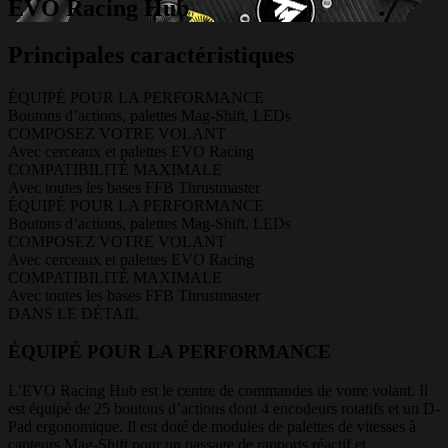
EVO Racing Hub
Principales caractéristiques
ÉQUIPÉ POUR LA PERFORMANCE
Boutons d’actions, palettes Mag-Shift, LEDs
COMPOSEZ VOTRE VOLANT
Avec cerceaux et palettes EVO Racing
COMPATIBILITÉ MAXIMALE
Avec toutes les bases FFB Thrustmaster
ÉQUIPÉ POUR LA PERFORMANCE
Boutons d’actions, palettes Mag-Shift, LEDs
COMPOSEZ VOTRE VOLANT
Avec cerceaux et palettes EVO Racing
COMPATIBILITÉ MAXIMALE
Avec toutes les bases FFB Thrustmaster
DANS LE DÉTAIL
ÉQUIPÉ POUR LA PERFORMANCE
L’EVO Racing Hub est le centre de commandes de votre volant. Il
est équipé de 25 boutons d’actions dont 4 encodeurs rotatifs et un D-
Pad ergonomique. Il est doté de modules de palettes de vitesses à
capteurs Mag-Shift pour un passage de rapports réactif et