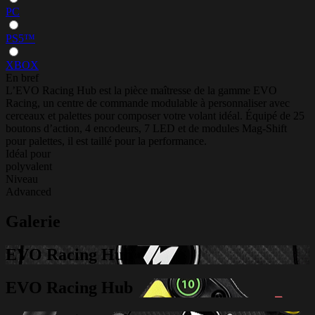
PC
PS5™
XBOX
En bref
L’EVO Racing Hub est la pièce maîtresse de la gamme EVO
Racing, un centre de commande modulable à personnaliser avec
cerceaux et palettes pour composer votre volant idéal. Équipé de 25
boutons d’action, 4 encodeurs, 7 LED et de modules Mag-Shift
pour palettes, il est taillé pour la performance.
Idéal pour
polyvalent
Niveau
Advanced
Galerie
EVO Racing Hub
EVO Racing Hub