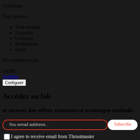
0 résultats
Tout montrer
Tout montrer
Australia
Germany
Netherlands
Spain
No resellers found
24.99€
Acheter
Configurer
Accédez au lab
et recevez des offres, contenus et avantages exclusifs
Subscribe
I agree to receive email from Thrustmaster