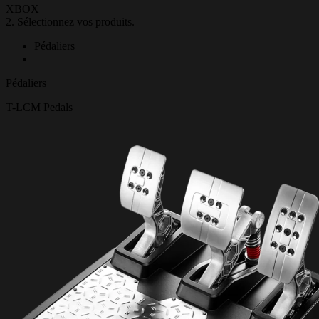
XBOX
2. Sélectionnez vos produits.
Pédaliers
Pédaliers
T-LCM Pedals