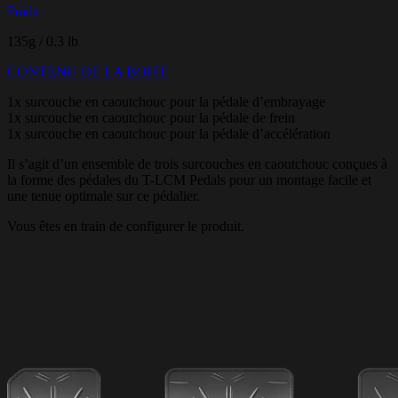
Poids
135g / 0.3 lb
CONTENU DE LA BOITE
1x surcouche en caoutchouc pour la pédale d’embrayage
1x surcouche en caoutchouc pour la pédale de frein
1x surcouche en caoutchouc pour la pédale d’accélération
Il s’agit d’un ensemble de trois surcouches en caoutchouc conçues à
la forme des pédales du T-LCM Pedals pour un montage facile et
une tenue optimale sur ce pédalier.
Vous êtes en train de configurer le produit.