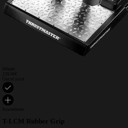
Détails
229.99€
Out of stock
Revendeurs
T-LCM Rubber Grip