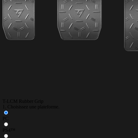
T-LCM Rubber Grip
1. Choisissez une plateforme.
PC
PS4™