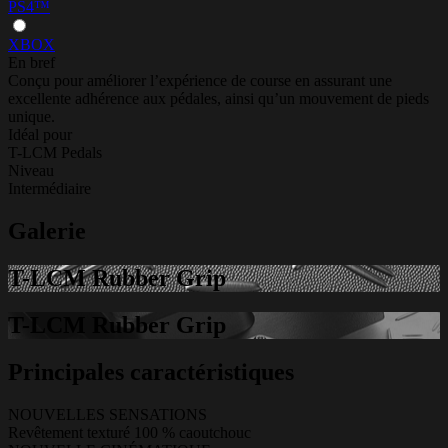
PS4™
XBOX
En bref
Conçu pour améliorer l’expérience de course en assurant une
excellente adhérence aux pédales, ainsi qu’un mouvement de pieds
unique.
Idéal pour
T-LCM Pedals
Niveau
Intermédiaire
Galerie
T-LCM Rubber Grip
T-LCM Rubber Grip
Principales caractéristiques
NOUVELLES SENSATIONS
Revêtement texturé 100 % caoutchouc