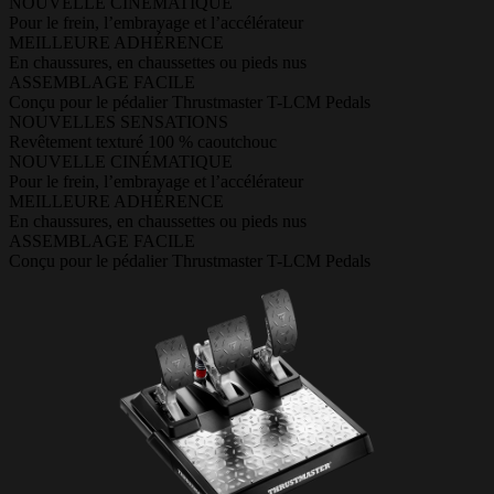
NOUVELLE CINÉMATIQUE
Pour le frein, l’embrayage et l’accélérateur
MEILLEURE ADHÉRENCE
En chaussures, en chaussettes ou pieds nus
ASSEMBLAGE FACILE
Conçu pour le pédalier Thrustmaster T-LCM Pedals
NOUVELLES SENSATIONS
Revêtement texturé 100 % caoutchouc
NOUVELLE CINÉMATIQUE
Pour le frein, l’embrayage et l’accélérateur
MEILLEURE ADHÉRENCE
En chaussures, en chaussettes ou pieds nus
ASSEMBLAGE FACILE
Conçu pour le pédalier Thrustmaster T-LCM Pedals