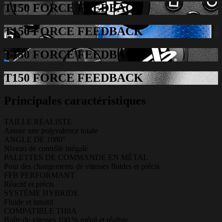
T150 FORCE FEEDBACK
T150 FORCE FEEDBACK
T150 FORCE FEEDBACK
T150 FORCE FEEDBACK
Principales caractéristiques
TAILLE RÉALISTE
Assure une polyvalence totale
ANGLE DE 1080°
Niveau de contrôle inégalé
PALETTES DE COMMANDE EN MÉTAL
Pour des changements de vitesses fluides et précis
FFB PERFORMANT
Réactif et précis
SYSTÈME HYBRIDE
Fluide et intuitif
COMPATIBLE TH8A
Boîte de vitesses 100 % métal et réaliste