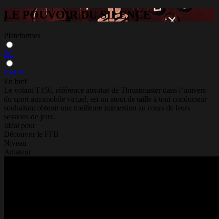
LE POUVOIR DU SILENCE
Plateformes
PC
PS4™
En bref
Le volant T150, référence absolue de Thrustmaster dans l’univers
du sport automobile virtuel, est un atout de taille à tout conducteur
souhaitant obtenir une meilleure immersion au cours de leurs
sessions de jeux.
Idéal pour
Découvrir le FFB
Niveau
Amateur