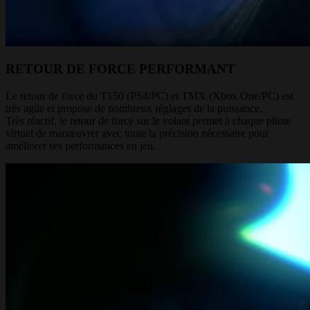
RETOUR DE FORCE PERFORMANT
Le retour de force du T150 (PS4/PC) et TMX (Xbox One/PC) est
très agile et propose de nombreux réglages de la puissance.
Très réactif, le retour de force sur le volant permet à chaque pilote
virtuel de manœuvrer avec toute la précision nécessaire pour
améliorer ses performances en jeu.