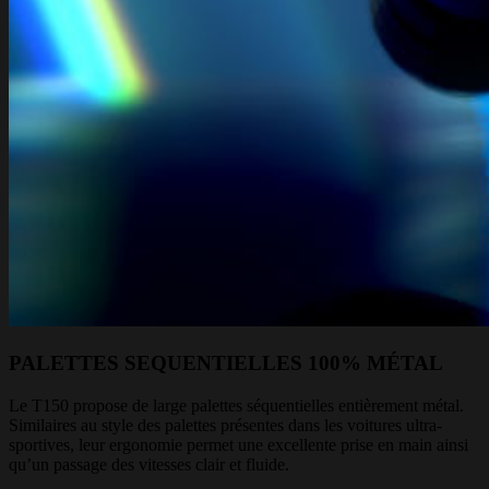
PALETTES SEQUENTIELLES 100% MÉTAL
Le T150 propose de large palettes séquentielles entièrement métal.
Similaires au style des palettes présentes dans les voitures ultra-
sportives, leur ergonomie permet une excellente prise en main ainsi
qu’un passage des vitesses clair et fluide.