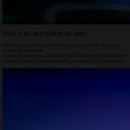
ANGLE DE ROTATION DE 1080°
Effectuez jusqu’à 3 tours de volants pour un contrôle de chaque
virage sans précédents.
L’angle de rotation de 270 à 1080° du T150 permet à tous les pilotes
virtuels d’être le plus précis possible, peu importe le type de course.