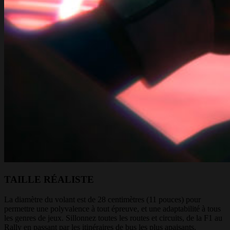
TAILLE RÉALISTE
La diamètre du volant est de 28 centimètres (11 pouces) pour
permettre une polyvalence à tout épreuve, et une adaptabilité à tous
les genres de jeux. Sillonnez toutes les routes et circuits, de la F1 au
Rally en passant par les itinéraires de bus les plus apaisants.