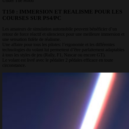
Under The Hood
T150 : IMMERSION ET REALISME POUR LES
COURSES SUR PS4/PC
Les amateurs de simulation automobile peuvent bénéficier d’un
retour de force réactif et silencieux pour une meilleure immersion et
une sensation fidèle de réalisme.
Une affaire pour tous les pilotes: l’ergonomie et les différentes
technologies du volant lui permettent d’être parfaitement adaptables
à tous les styles de jeu (Rally, F1, Nascar ou encore GT).
Le volant est livré avec le pédalier 2 pédales efficace en toute
circonstance.