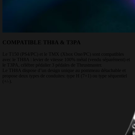
COMPATIBLE TH8A & T3PA
Le T150 (PS4/PC) et le TMX (Xbox One/PC) sont compatibles
avec le TH8A : levier de vitesse 100% métal (vendu séparément) et
le T3PA, célèbre pédalier 3 pédales de Thrustmaster.
Le TH8A dispose d’un design unique au pommeau détachable et
propose deux types de conduites: type H (7+1) ou type séquentiel
(+/-).