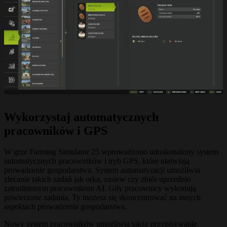
Wykorzystaj automatycznych
pracowników i GPS
W grze Farming Simulator 25 wprowadzono udoskonalony system
automatycznych pracowników i tryb GPS, które ułatwiają
prowadzenie gospodarstwa. System automatyzacji umożliwia
zlecanie takich zadań jak orka, zasiew czy zbiór uprzednio
zatrudnionym pracownikom AI. Gdy pracownicy wykonują
powierzone zadania, Ty możesz się skoncentrować na innych
aspektach prowadzenia gospodarstwa.
Nowy system pracowników umożliwia także przypisywanie