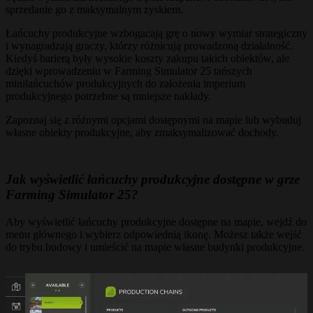
sprzedanie go z maksymalnym zyskiem.
Łańcuchy produkcyjne wzbogacają grę o nowy wymiar strategiczny
i wynagradzają graczy, którzy różnicują prowadzoną działalność.
Kiedyś barierą były wysokie koszty zakupu takich obiektów, ale
dzięki wprowadzeniu w Farming Simulator 25 tańszych
miniłańcuchów produkcyjnych do założenia imperium
produkcyjnego potrzebne są mniejsze nakłady.
Zapoznaj się z różnymi opcjami dostępnymi na mapie lub wybuduj
własne obiekty produkcyjne, aby zmaksymalizować dochody.
Jak wyświetlić łańcuchy produkcyjne dostępne w grze
Farming Simulator 25?
Aby wyświetlić łańcuchy produkcyjne dostępne na mapie, wejdź do
menu głównego i wybierz odpowiednią ikonę. Możesz także wejść
do trybu budowy i umieścić na mapie własne budynki produkcyjne.