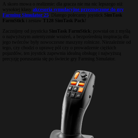
A skoro mowa o realizmie: dla gracza nie ma nic lepszego niż
wysokiej klasy
akcesoria symulacyjne przeznaczone do gry
Farming Simulator 25
. Dlatego polecamy joystick
SimTask
FarmStick
i zestaw
T128 SimTask Pack
!
Zacznijmy od joysticka
SimTask FarmStick
: powstał on z myślą
o najwyższym autentyzmie wrażeń, a bezpośrednią inspiracją dla
jego twórców były nowoczesne maszyny rolnicze. Niezależnie od
tego, czy chodzi o uprawę pól czy o prowadzenie ciężkich
pojazdów, ten joystick zapewnia idealną obsługę i najwyższą
precyzję poruszania się po świecie gry Farming Simulator.