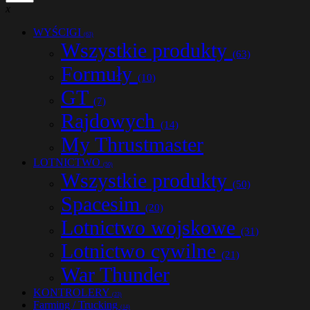
x
WYŚCIGI
(63)
Wszystkie produkty
(63)
Formuły
(10)
GT
(7)
Rajdowych
(14)
My Thrustmaster
LOTNICTWO
(50)
Wszystkie produkty
(50)
Spacesim
(20)
Lotnictwo wojskowe
(31)
Lotnictwo cywilne
(21)
War Thunder
KONTROLERY
(23)
Farming / Trucking
(14)