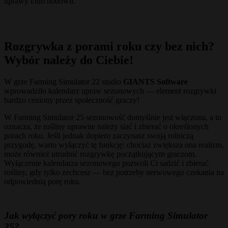
uprawy i/lub hodowli.
Rozgrywka z porami roku czy bez nich?
Wybór należy do Ciebie!
W grze Farming Simulator 22 studio
GIANTS Software
wprowadziło kalendarz upraw sezonowych — element rozgrywki
bardzo ceniony przez społeczność graczy!
W Farming Simulator 25 sezonowość domyślnie jest włączona, a to
oznacza, że rośliny uprawne należy siać i zbierać o określonych
porach roku. Jeśli jednak dopiero zaczynasz swoją rolniczą
przygodę, warto wyłączyć tę funkcję: chociaż zwiększa ona realizm,
może również utrudnić rozgrywkę początkującym graczom.
Wyłączenie kalendarza sezonowego pozwoli Ci sadzić i zbierać
rośliny, gdy tylko zechcesz — bez potrzeby nerwowego czekania na
odpowiednią porę roku.
Jak wyłączyć pory roku w grze Farming Simulator
25?