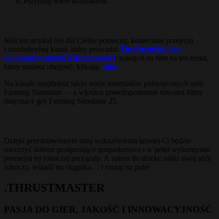
Przyjmuj wiele kontraktów.
Jeśli ten artykuł był dla Ciebie pomocny, koniecznie przejrzyj
i zasubskrybuj kanał, który prowadzi
The FarmSim Guy
(ambasador marki Thrustmaster)
: nakręcił on film na ten temat,
który możesz obejrzeć, klikając
tutaj
.
Na kanale znajdziesz także wiele materiałów poświęconych serii
Farming Simulator — a wkrótce prawdopodobnie również filmy
dotyczące gry Farming Simulator 25.
Dzięki przedstawionym tutaj wskazówkom łatwiej Ci będzie
stworzyć dobrze prosperujące gospodarstwo i w pełni wykorzystać
potencjał tej rolniczej przygody. A zatem do dzieła: załóż swój strój
roboczy, wsiądź do ciągnika… i ruszaj na pole!
.THRUSTMASTER
PASJA DO GIER, JAKOŚĆ I INNOWACYJNOŚĆ