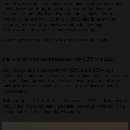
konkretnych zadań i tras, dzięki czemu idealnie się sprawdza, gdy
trzeba dostarczyć zbiory lub produkty na drugi koniec mapy.
Zapewnia on nie tylko idealnie proste linie, ale także efektywne
wykorzystanie zasobów. Cechy te są niezbędne do sprawnego
zarządzania dużym gospodarstwem lub jednoczesnego
wykonywania kilku zadań w najnowszej wersji gry.
Wniosek jest jeden: nie lekceważ potencjału automatyzacji!
Jak włączyć tryb automatyczny lub GPS w FS25?
Aby włączyć tryb automatyczny lub GPS, naciśnij
H
w celu
wyświetlenia menu, a następnie wybierz żądaną opcję. Te narzędzia
znacznie ułatwiają zarządzanie dużym gospodarstwem i obsługę
wielu jednoczesnych zadań, zwłaszcza w warunkach rozbudowy
gospodarstwa.
Jeśli masz joystick FarmStick, automatyzacja i GPS są dostępne pod
przyciskiem 8 (przytrzymanie przycisku powoduje wybranie trybu,
a jedno naciśnięcie — jego aktywowanie).