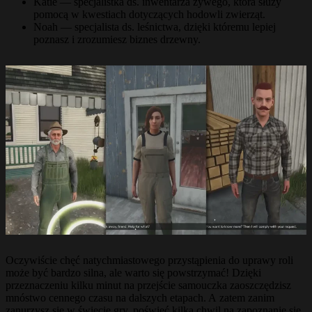
Katie — specjalistka ds. inwentarza żywego, która służy
pomocą w kwestiach dotyczących hodowli zwierząt.
Noah — specjalista ds. leśnictwa, dzięki któremu lepiej
poznasz i zrozumiesz biznes drzewny.
Oczywiście chęć natychmiastowego przystąpienia do uprawy roli
może być bardzo silna, ale warto się powstrzymać! Dzięki
przeznaczeniu kilku minut na przejście samouczka zaoszczędzisz
mnóstwo cennego czasu na dalszych etapach. A zatem zanim
zanurzysz się w świecie gry, poświęć kilka chwil na zapoznanie się