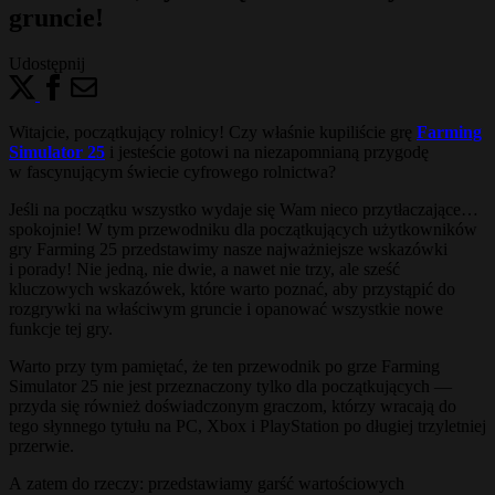
gruncie!
Udostępnij
Witajcie, początkujący rolnicy! Czy właśnie kupiliście grę
Farming
Simulator 25
i jesteście gotowi na niezapomnianą przygodę
w fascynującym świecie cyfrowego rolnictwa?
Jeśli na początku wszystko wydaje się Wam nieco przytłaczające…
spokojnie! W tym przewodniku dla początkujących użytkowników
gry Farming 25 przedstawimy nasze najważniejsze wskazówki
i porady! Nie jedną, nie dwie, a nawet nie trzy, ale sześć
kluczowych wskazówek, które warto poznać, aby przystąpić do
rozgrywki na właściwym gruncie i opanować wszystkie nowe
funkcje tej gry.
Warto przy tym pamiętać, że ten przewodnik po grze Farming
Simulator 25 nie jest przeznaczony tylko dla początkujących —
przyda się również doświadczonym graczom, którzy wracają do
tego słynnego tytułu na PC, Xbox i PlayStation po długiej trzyletniej
przerwie.
A zatem do rzeczy: przedstawiamy garść wartościowych