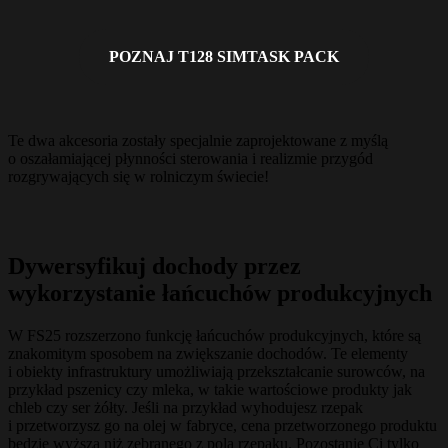
POZNAJ T128 SIMTASK PACK
Te dwa akcesoria zostały specjalnie zaprojektowane z myślą
o oszałamiającej płynności sterowania i realizmie przygód
rozgrywających się w rolniczym świecie!
Dywersyfikuj dochody przez
wykorzystanie łańcuchów produkcyjnych
W FS25 rozszerzono funkcję łańcuchów produkcyjnych, które są
znakomitym sposobem na zwiększanie dochodów. Te elementy
i obiekty infrastruktury umożliwiają przekształcanie surowców, na
przykład pszenicy czy mleka, w takie wartościowe produkty jak
chleb czy ser żółty. Jeśli na przykład wyhodujesz rzepak
i przetworzysz go na olej w fabryce, cena przetworzonego produktu
będzie wyższa niż zebranego z pola rzepaku. Pozostanie Ci tylko