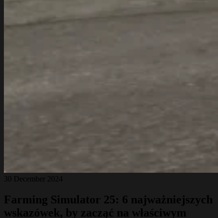
30 December 2024
Farming Simulator 25: 6 najważniejszych
wskazówek, by zacząć na właściwym