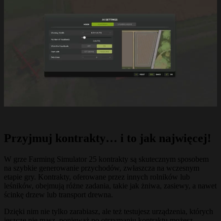
Przyjmuj kontrakty… i to jak najwięcej!
W grze Farming Simulator 25 kontrakty są skutecznym sposobem
na szybkie generowanie przychodów, zwłaszcza na wczesnym
etapie gry. Kontrakty, oferowane przez innych rolników lub
leśników, obejmują różne zadania, takie jak żniwa, zasiewy, a nawet
ścinkę drzew lub transport drewna.
Dzięki nim nie tylko zarabiasz, ale też testujesz urządzenia, których
jeszcze nie masz, ponieważ po otrzymaniu kontraktu możesz