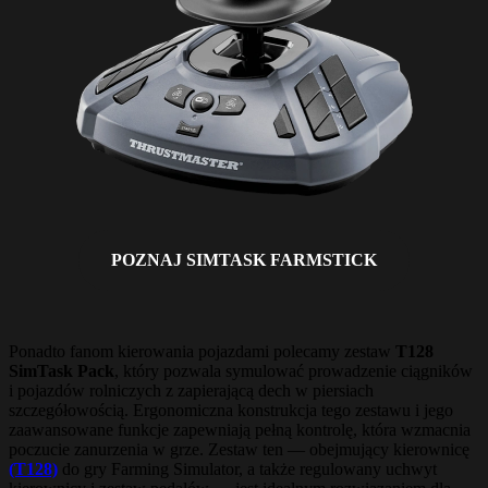
POZNAJ SIMTASK FARMSTICK
Ponadto fanom kierowania pojazdami polecamy zestaw
T128
SimTask Pack
, który pozwala symulować prowadzenie ciągników
i pojazdów rolniczych z zapierającą dech w piersiach
szczegółowością. Ergonomiczna konstrukcja tego zestawu i jego
zaawansowane funkcje zapewniają pełną kontrolę, która wzmacnia
poczucie zanurzenia w grze. Zestaw ten — obejmujący kierownicę
(T128)
do gry Farming Simulator, a także regulowany uchwyt