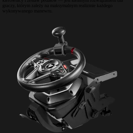
kierownicy i zestaw pedałów — jest idealnym rozwiązaniem dla
graczy, którym zależy na maksymalnym realizmie każdego
wykonywanego manewru.