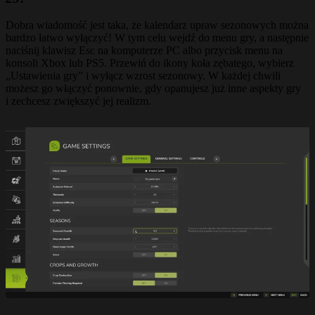
Dobra wiadomość jest taka, że kalendarz upraw sezonowych można
bardzo łatwo wyłączyć! W tym celu wejdź do menu gry, a następnie
naciśnij klawisz Esc na komputerze PC albo przycisk menu na
konsoli Xbox lub PS5. Przewiń do ikony koła zębatego, wybierz
„Ustawienia gry” i wyłącz wzrost sezonowy. W każdej chwili
możesz go włączyć ponownie, gdy opanujesz już inne aspekty gry
i zechcesz zwiększyć jej realizm.