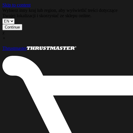
Skip to content
Wybierz inny kraj lub region, aby wyświetlić treści dotyczące
Twojej lokalizacji i skorzystać ze sklepu online.
Continue
x
×
Thrustmaster