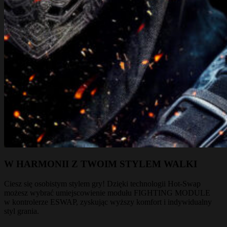
W HARMONII Z TWOIM STYLEM WALKI
Ciesz się osobistym stylem gry! Dzięki technologii Hot-Swap
możesz wybrać umiejscowienie modułu FIGHTING MODULE
w kontrolerze ESWAP, zyskując wyższy komfort i indywidualny
styl grania.