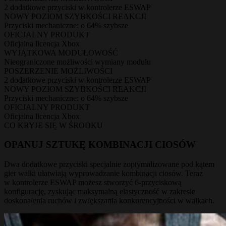
2 dodatkowe przyciski w kontrolerze ESWAP
NOWY POZIOM SZYBKOŚCI REAKCJI
Przyciski mechaniczne: o 64% szybsze
OFICJALNY PRODUKT
Oficjalna licencja Xbox
WYJĄTKOWA MODUŁOWOŚĆ
Nieograniczone możliwości wymiany modułu
POSZERZENIE MOŻLIWOŚCI
2 dodatkowe przyciski w kontrolerze ESWAP
NOWY POZIOM SZYBKOŚCI REAKCJI
Przyciski mechaniczne: o 64% szybsze
OFICJALNY PRODUKT
Oficjalna licencja Xbox
CO KRYJE SIĘ W ŚRODKU
OPANUJ SZTUKĘ KOMBINACJI CIOSÓW
Dwa dodatkowe przyciski specjalnie zoptymalizowane pod kątem
gier walki ułatwiają wyprowadzanie kombinacji ciosów. Teraz
w kontrolerze ESWAP możesz stworzyć 6-przyciskową
konfigurację, zyskując maksymalną elastyczność w zakresie
doskonalenia ruchów i zwiększania konkurencyjności w walkach.