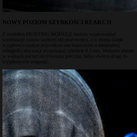
NOWY POZIOM SZYBKOŚCI REAKCJI
Z modułem FIGHTING MODULE możesz wyprowadzać
kombinacje ciosów szybciej niż przeciwnicy, a to dzięki dzięki
wyjątkowo czułym przyciskom mechanicznym o minimalnej
odległości aktywacji wynoszącej zaledwie 0,3 mm. Ważnym atutem
w walkach jest też niezrównana precyzja, która otwiera drogę do
wyjątkowych osiągnięć.