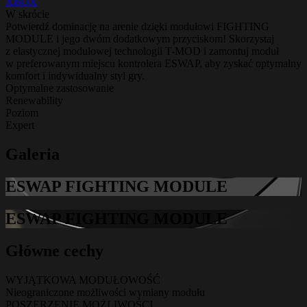
XBOX
W skrócie
Potwierdź dominację na arenie dzięki modułowi FIGHTING
MODULE i jego dwóm dodatkowym przyciskom! Skorzystaj
z elastycznej modułowej technologii T-MOD i zamontuj moduł
w preferowanym miejscu kontrolera ESWAP, aby zyskać optymalny
komfort i indywidualny styl gry.
Optymalne zastosowanie
Renewability
Poziom
Expert
Galeria
ESWAP FIGHTING MODULE
ESWAP FIGHTING MODULE
Główne cechy
WYJĄTKOWA MODUŁOWOŚĆ
Nieograniczone możliwości wymiany modułu
POSZERZENIE MOŻLIWOŚCI