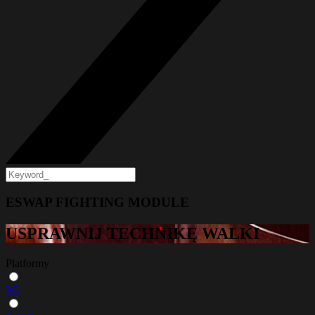
ESWAP FIGHTING MODULE
USPRAWNIJ TECHNIKĘ WALKI
Platformy
PC