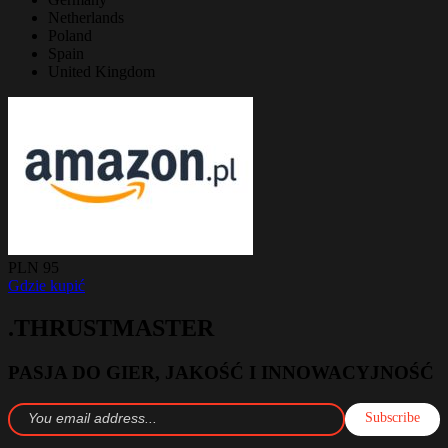
Netherlands
Poland
Spain
United Kingdom
PLN 95
Gdzie kupić
.THRUSTMASTER
PASJA DO GIER, JAKOŚĆ I INNOWACYJNOŚĆ
Subscribe