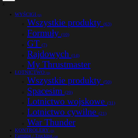
x
WYŚCIGI
(63)
Wszystkie produkty
(63)
Formuły
(10)
GT
(7)
Rajdowych
(14)
My Thrustmaster
LOTNICTWO
(50)
Wszystkie produkty
(50)
Spacesim
(20)
Lotnictwo wojskowe
(31)
Lotnictwo cywilne
(21)
War Thunder
KONTROLERY
(23)
Farming / Trucking
(14)