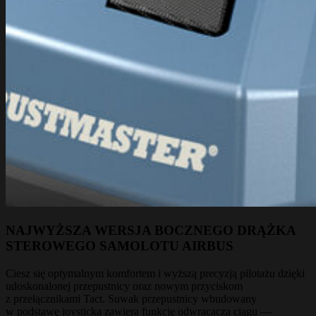
NAJWYŻSZA WERSJA BOCZNEGO DRĄŻKA
STEROWEGO SAMOLOTU AIRBUS
Ciesz się optymalnym komfortem i wyższą precyzją pilotażu dzięki
udoskonalonej przepustnicy oraz nowym przyciskom
z przełącznikami Tact. Suwak przepustnicy wbudowany
w podstawę joysticka zawiera funkcję odwracacza ciągu —