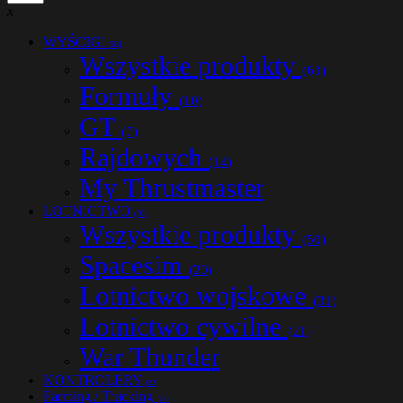
x
WYŚCIGI
(63)
Wszystkie produkty
(63)
Formuły
(10)
GT
(7)
Rajdowych
(14)
My Thrustmaster
LOTNICTWO
(50)
Wszystkie produkty
(50)
Spacesim
(20)
Lotnictwo wojskowe
(31)
Lotnictwo cywilne
(21)
War Thunder
KONTROLERY
(23)
Farming / Trucking
(14)