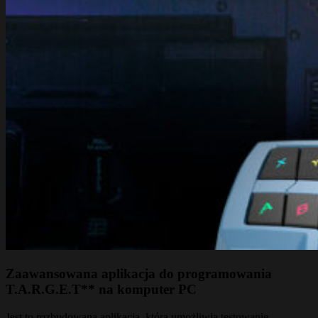
Zaawansowana aplikacja do programowania
T.A.R.G.E.T** na komputer PC
Jest to rozbudowana aplikacja, która umożliwia testowanie,