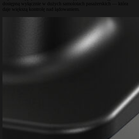
dostępną wyłącznie w dużych samolotach pasażerskich — która
daje większą kontrolę nad lądowaniem.