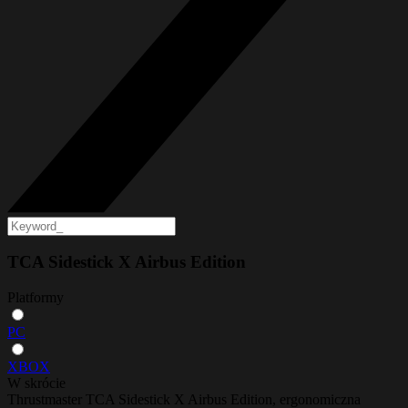
TCA Sidestick X Airbus Edition
Platformy
PC
XBOX
W skrócie
Thrustmaster TCA Sidestick X Airbus Edition, ergonomiczna