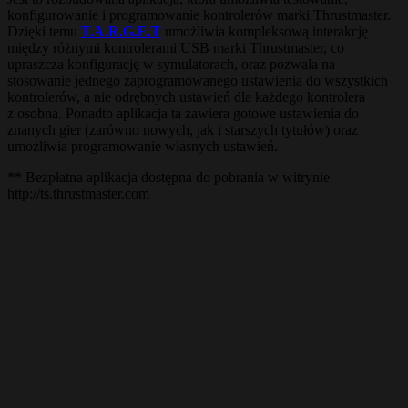
konfigurowanie i programowanie kontrolerów marki Thrustmaster.
Dzięki temu
T.A.R.G.E.T
umożliwia kompleksową interakcję
między różnymi kontrolerami USB marki Thrustmaster, co
upraszcza konfigurację w symulatorach, oraz pozwala na
stosowanie jednego zaprogramowanego ustawienia do wszystkich
kontrolerów, a nie odrębnych ustawień dla każdego kontrolera
z osobna. Ponadto aplikacja ta zawiera gotowe ustawienia do
znanych gier (zarówno nowych, jak i starszych tytułów) oraz
umożliwia programowanie własnych ustawień.
** Bezpłatna aplikacja dostępna do pobrania w witrynie
http://ts.thrustmaster.com