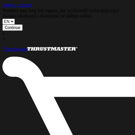
Skip to content
Wybierz inny kraj lub region, aby wyświetlić treści dotyczące
Twojej lokalizacji i skorzystać ze sklepu online.
Continue
x
×
Thrustmaster