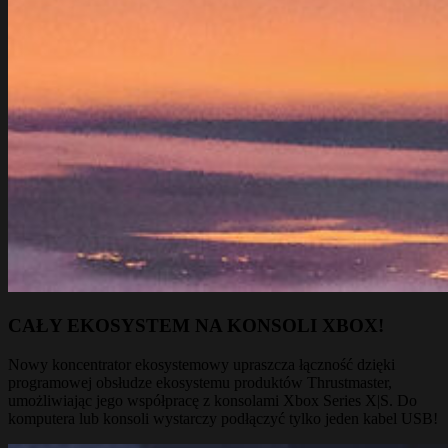
CAŁY EKOSYSTEM NA KONSOLI XBOX!
Nowy koncentrator ekosystemowy upraszcza łączność dzięki
programowej obsłudze ekosystemu produktów Thrustmaster,
umożliwiając jego współpracę z konsolami Xbox Series X|S. Do
komputera lub konsoli wystarczy podłączyć tylko jeden kabel USB!