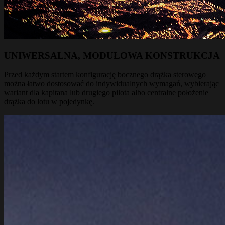
UNIWERSALNA, MODUŁOWA KONSTRUKCJA
Przed każdym startem konfigurację bocznego drążka sterowego
można łatwo dostosować do indywidualnych wymagań, wybierając
wariant dla kapitana lub drugiego pilota albo centralne położenie
drążka do lotu w pojedynkę.