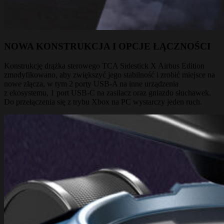
NOWA KONSTRUKCJA I OPCJE ŁĄCZNOŚCI
Konstrukcję drążka sterowego TCA Sidestick X Airbus Edition
zmodyfikowano, aby zwiększyć jego stabilność i zrobić miejsce na
nowe złącza, w tym 2 porty USB-A na inne urządzenia
z ekosystemu, 1 port USB-C na zasilacz oraz gniazdo słuchawek.
Do przełączenia się z trybu Xbox na PC wystarczy jeden ruch.