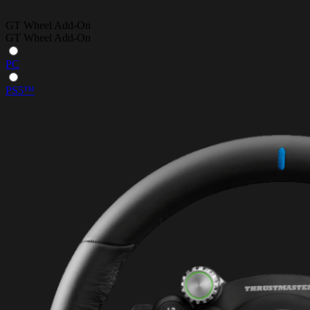
GT Wheel Add-On
GT Wheel Add-On
PC
PS5™