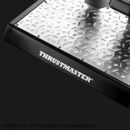
599XX EVO 30 Wheel Add-On Alcantara Edition