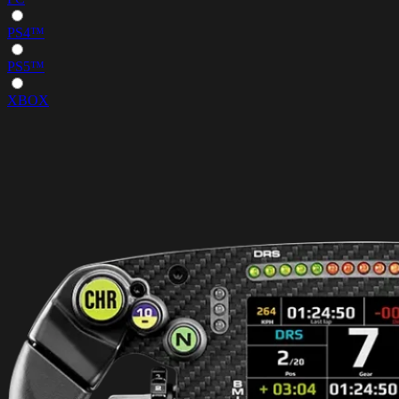
PS4™
PS5™
XBOX