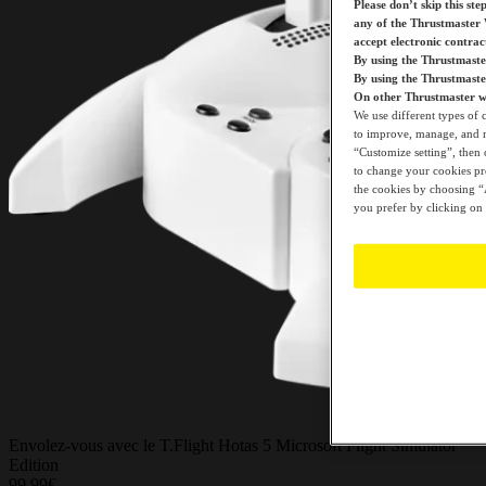
Please don’t skip this ste
any of the Thrustmaster 
accept electronic contra
By using the Thrustmaste
By using the Thrustmast
On other Thrustmaster we
We use different types of 
to improve, manage, and mo
“Customize setting”, then 
to change your cookies pre
the cookies by choosing “A
you prefer by clicking on 
Envolez-vous avec le T.Flight Hotas 5 Microsoft Flight Simulator
Edition
99.99€