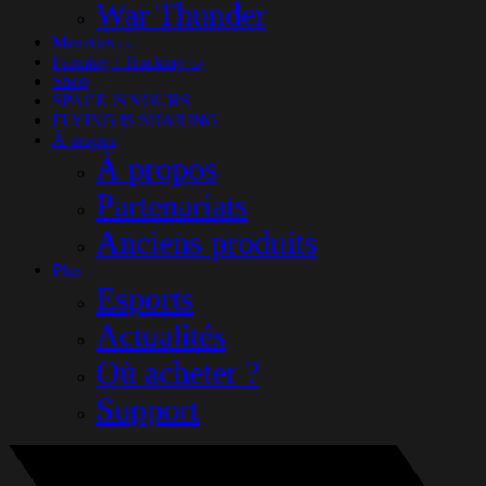
War Thunder
Manettes
(31)
Farming / Trucking
(13)
Shop
SPACE IS YOURS
FLYING IS SHARING
À propos
À propos
Partenariats
Anciens produits
Plus
Esports
Actualités
Où acheter ?
Support