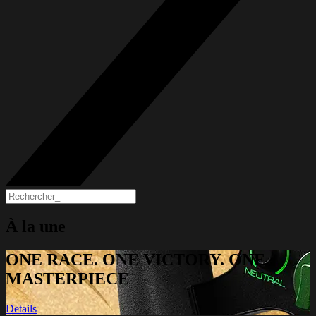
À la une
ONE RACE. ONE VICTORY. ONE
MASTERPIECE
Details