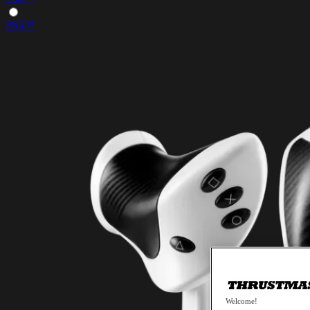
PS5™
Welcome!