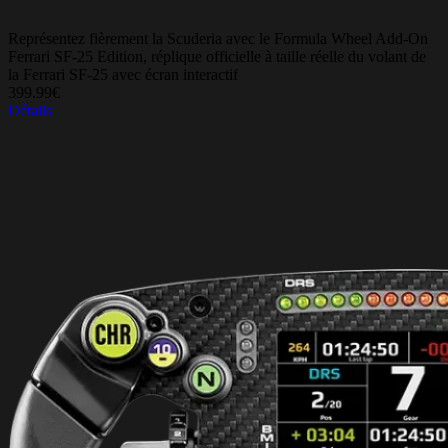
Représentez fièrement la Scuderia avec le Formula Wheel Add-On
Ferrari SF-25 Edition, réplique officielle à taille réelle du volant de
la Ferrari SF-25 avec écran interactif
399.99€
Détails