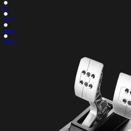
PC
PS4™
PS5™
XBOX