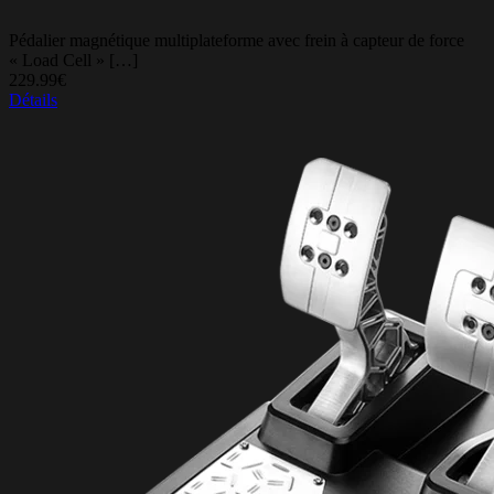
Pédalier magnétique multiplateforme avec frein à capteur de force
« Load Cell » […]
229.99€
Détails