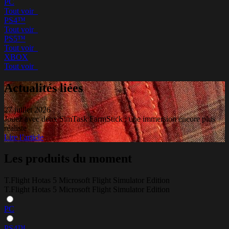
PC
Tout voir_
PS4™
Tout voir_
PS5™
Tout voir_
XBOX
Tout voir_
Actualités liées
27 juillet 2026
Jouez avec deux SimTask FarmStick : une immersion encore plus
réaliste
Lire l’article
Les produits du moment
T.Flight Hotas 5 Microsoft Flight Simulator Edition
T.Flight Hotas 5 Microsoft Flight Simulator Edition
PC
PS4™