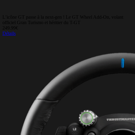
L’icône GT passe à la next-gen ! Le GT Wheel Add-On, volant
officiel Gran Turismo et héritier du T-GT
249.99€
Détails