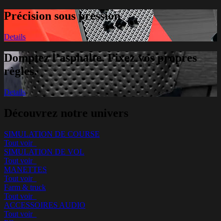
Précision sous pression
Details
Domptez l’asphalte. Fixez vos propres
règles.
Details
Découvrez notre univers
SIMULATION DE COURSE
Tout voir_
SIMULATION DE VOL
Tout voir_
MANETTES
Tout voir_
Farm & truck
Tout voir_
ACCESSOIRES AUDIO
Tout voir_