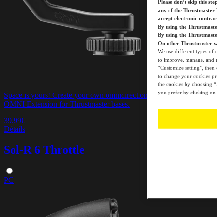
Please don’t skip this ste
any of the Thrustmaster 
accept electronic contra
By using the Thrustmaste
By using the Thrustmast
On other Thrustmaster we
We use different types of 
to improve, manage, and mo
“Customize setting”, then 
to change your cookies pre
the cookies by choosing “A
you prefer by clicking on 
Space is yours! Create your own omnidirectional throttle with
OMNI Extension for Thrustmaster bases.
39.99€
Détails
Sol-R 6 Throttle
PC