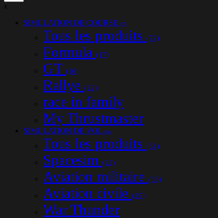
x
SIMULATION DE COURSE
(77)
Tous les produits
(77)
Formula
(17)
GT
(16)
Rallye
(22)
race in family
My Thrustmaster
SIMULATION DE VOL
(54)
Tous les produits
(54)
Spacesim
(22)
Aviation militaire
(33)
Aviation civile
(25)
War Thunder