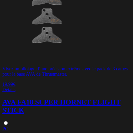
Vivez un pilotage d’une précision extrême avec le pack de 3 cames
pour la base AVA de Thrustmaster.
19.99€
Détails
AVA FA18 SUPER HORNET FLIGHT
STICK
PC