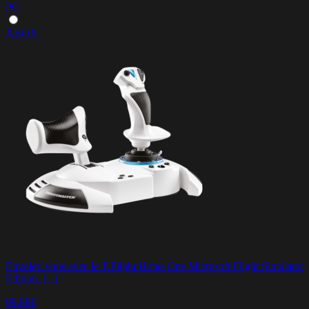
PC
XBOX
Envolez-vous avec le T.Flight Hotas One Microsoft Flight Simulator
Edition, [...]
99.99€